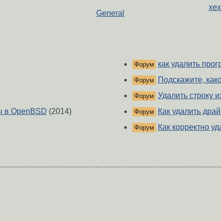
xex
General
как удалить про
Форум
Подскажите, как
Форум
Удалить строку и
Форум
ты в OpenBSD
(2014)
Как удалить драй
Форум
Как корректно у
Форум