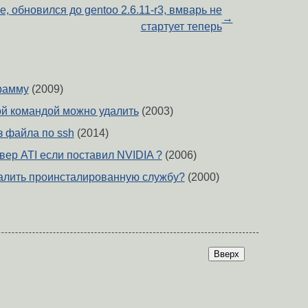
e, обновился до gentoo 2.6.11-r3, вмварь не
→
стартует теперь
грамму
(2009)
ой командой можно удалить
(2003)
з файла по ssh
(2014)
вер ATI если поставил NVIDIA ?
(2006)
далить проинсталированную службу?
(2000)
Вверх