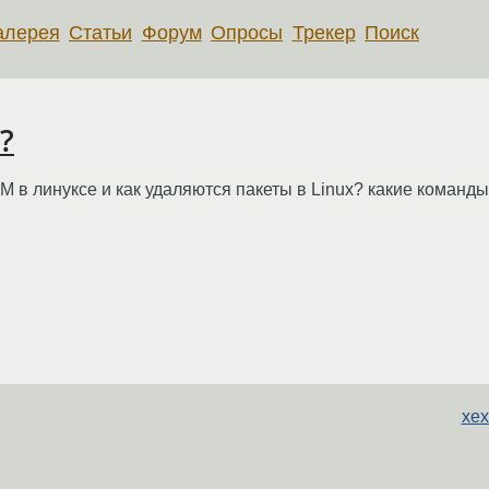
алерея
Статьи
Форум
Опросы
Трекер
Поиск
?
 в линуксе и как удаляются пакеты в Linux? какие команды
xex