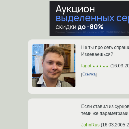
Не ты про сеть спраш
Издеваешься?
fagot
(
16.03.2
★★★★★
Ссылка
Если ставил из сурцов 
теми же параметрами 
JohnRus
(
16.03.2005 2