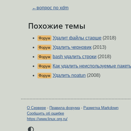
←
вопрос по xdm
Похожие темы
Удалит файлы старше
(2018)
Форум
Удалить черновик
(2013)
Форум
bash удалить строки
(2018)
Форум
Как удалить неиспользуемые паке
Форум
Удалить noatun
(2008)
Форум
О Сервере
-
Правила форума
-
Разметка Markdown
Сообщить об ошибке
https://www.linux.org.ru/