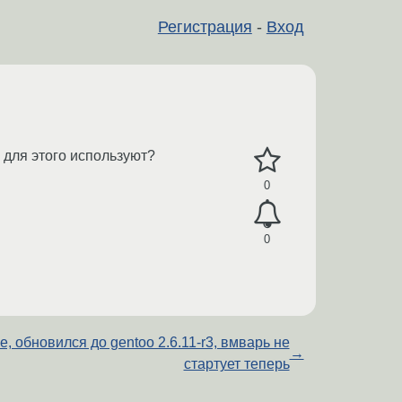
Регистрация
-
Вход
 для этого используют?
0
0
e, обновился до gentoo 2.6.11-r3, вмварь не
→
стартует теперь