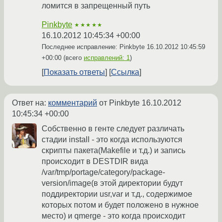
ломится в запрещенный путь
Pinkbyte
★★★★★
16.10.2012 10:45:34 +00:00
Последнее исправление: Pinkbyte
16.10.2012 10:45:59
+00:00
(всего
исправлений: 1
)
Показать ответы
Ссылка
Ответ на:
комментарий
от Pinkbyte
16.10.2012
10:45:34 +00:00
Собственно в генте следует различать
стадии install - это когда используются
скрипты пакета(Makefile и т.д.) и запись
происходит в DESTDIR вида
/var/tmp/portage/category/package-
version/image(в этой директории будут
поддиректории usr,var и т.д., содержимое
которых потом и будет положено в нужное
место) и qmerge - это когда происходит