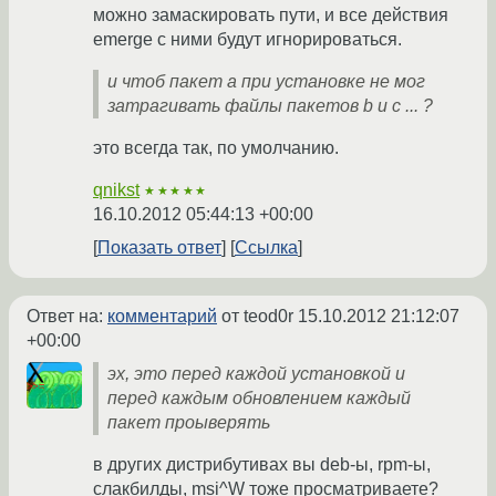
можно замаскировать пути, и все действия
emerge с ними будут игнорироваться.
и чтоб пакет a при установке не мог
затрагивать файлы пакетов b и с ... ?
это всегда так, по умолчанию.
qnikst
★★★★★
16.10.2012 05:44:13 +00:00
Показать ответ
Ссылка
Ответ на:
комментарий
от teod0r
15.10.2012 21:12:07
+00:00
эх, это перед каждой установкой и
перед каждым обновлением каждый
пакет проыверять
в других дистрибутивах вы deb-ы, rpm-ы,
слакбилды, msi^W тоже просматриваете?