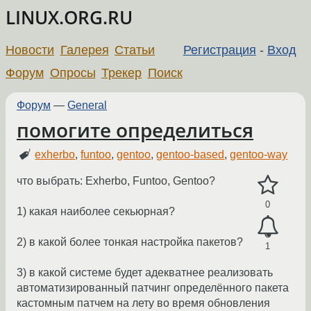
LINUX.ORG.RU
Новости
Галерея
Статьи
Регистрация
-
Вход
Форум
Опросы
Трекер
Поиск
Форум
—
General
помогите определиться
exherbo
,
funtoo
,
gentoo
,
gentoo-based
,
gentoo-way
что выбрать: Exherbo, Funtoo, Gentoo?
0
1) какая наиболее секьюрная?
2) в какой более тонкая настройка пакетов?
1
3) в какой системе будет адекватнее реализовать
автоматизированный патчинг определённого пакета
кастомным патчем на лету во время обновления