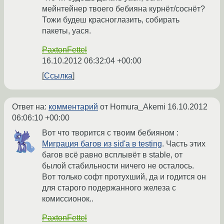
мейнтейнер твоего бебияна курнёт/соснёт?
Тожи будеш красноглазить, собирать
пакеты, уася.
PaxtonFettel
16.10.2012 06:32:04 +00:00
Ссылка
Ответ на:
комментарий
от Homura_Akemi
16.10.2012
06:06:10 +00:00
Вот что творится с твоим бебияном :
Миграция багов из sid'а в testing
. Часть этих
багов всё равно всплывёт в stable, от
былой стабильности ничего не осталось.
Вот только софт протухший, да и годится он
для старого подержанного железа с
комиссионок..
PaxtonFettel