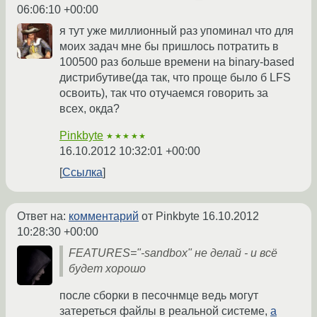
06:06:10 +00:00
я тут уже миллионный раз упоминал что для
моих задач мне бы пришлось потратить в
100500 раз больше времени на binary-based
дистрибутиве(да так, что проще было б LFS
освоить), так что отучаемся говорить за
всех, окда?
Pinkbyte
★★★★★
16.10.2012 10:32:01 +00:00
Ссылка
Ответ на:
комментарий
от Pinkbyte
16.10.2012
10:28:30 +00:00
FEATURES="-sandbox" не делай - и всё
будет хорошо
после сборки в песочнмце ведь могут
затереться файлы в реальной системе,
а