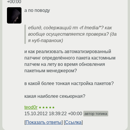
+00:00
а по поводу
ебилд, содержащий rm -rf /media/*? как
вообще осуществляется проверка? (да
я нуб-параноик)
и как реализовать автоматизированный
патчинг определённого пакета кастомным
патчем на лету во время обновления
пакетным менеджером?
в какой более тонкая настройка пакетов?
какая наиболее секьюрная?
teod0r
★★★★★
15.10.2012 18:39:22 +00:00
автор топика
Показать ответы
Ссылка