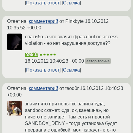
Показать ответ
Ссылка
Ответ на:
комментарий
от Pinkbyte
16.10.2012
10:35:52 +00:00
спасибо. а что значит фраза but no access
violation - но нет нарушения доступа??
teod0r
★★★★★
16.10.2012 10:40:23 +00:00
автор топика
Показать ответ
Ссылка
Ответ на:
комментарий
от teod0r
16.10.2012 10:40:23
+00:00
значит что при попытке записи туда,
sandbox скажет: «да, ок, канешна», но
ничего не запишет. Там есть и простой
SANDBOX_DENY - тогда установка будет
прервана с ошибкой, мол, караул - кто-то