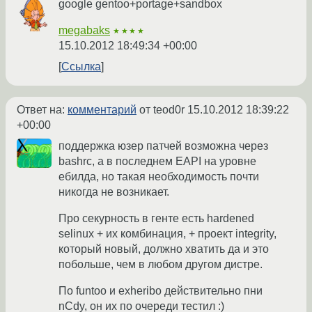
google gentoo+portage+sandbox
megabaks
★★★★
15.10.2012 18:49:34 +00:00
Ссылка
Ответ на:
комментарий
от teod0r
15.10.2012 18:39:22
+00:00
поддержка юзер патчей возможна через
bashrc, а в последнем EAPI на уровне
ебилда, но такая необходимость почти
никогда не возникает.
Про секурность в генте есть hardened
selinux + их комбинация, + проект integrity,
который новый, должно хватить да и это
побольше, чем в любом другом дистре.
По funtoo и exheribo действительно пни
nCdy, он их по очереди тестил :)