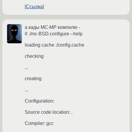
Ссылка
а кады MC-MP компилю -
# ./mc-BSD.configure --help
loading cache ./config.cache
checking
...
creating
...
Configuration:
Source code location: .
Compiler: gcc