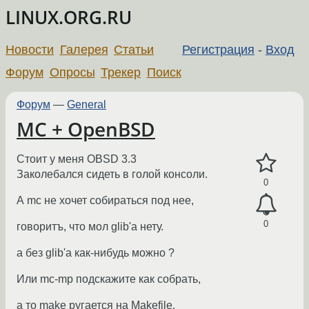
LINUX.ORG.RU
Новости
Галерея
Статьи
Регистрация
-
Вход
Форум
Опросы
Трекер
Поиск
Форум
—
General
MC + OpenBSD
Стоит у меня OBSD 3.3
Заколебался сидеть в голой консоли.
0
А mc не хочет собираться под нее,
0
говоритъ, что мол glib'a нету.
а без glib'a как-нибудь можно ?
Или mc-mp подскажите как собрать,
а то make ругается на Makefile.