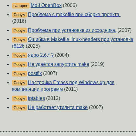
Мой OpenBox
(2006)
Галерея
Проблема с makefile при сборке проекта.
Форум
(2016)
Проблема при установке из исходника.
(2007)
Форум
Ошибка в Makefile linux-headers при установке
Форум
r8126
(2025)
ядро 2.6.* ?
(2004)
Форум
Не удаётся запустить make
(2019)
Форум
postfix
(2007)
Форум
Настройка Emacs под Windows xp для
Форум
компиляции программ
(2011)
iptables
(2012)
Форум
Не работает утилита make
(2007)
Форум