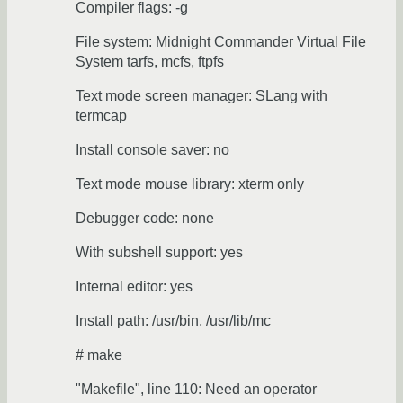
Compiler flags: -g
File system: Midnight Commander Virtual File
System tarfs, mcfs, ftpfs
Text mode screen manager: SLang with
termcap
Install console saver: no
Text mode mouse library: xterm only
Debugger code: none
With subshell support: yes
Internal editor: yes
Install path: /usr/bin, /usr/lib/mc
# make
"Makefile", line 110: Need an operator