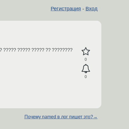
Регистрация
-
Вход
 ? ????? ????? ????? ?? ????????
0
0
Почему named в лог пишет это?
→