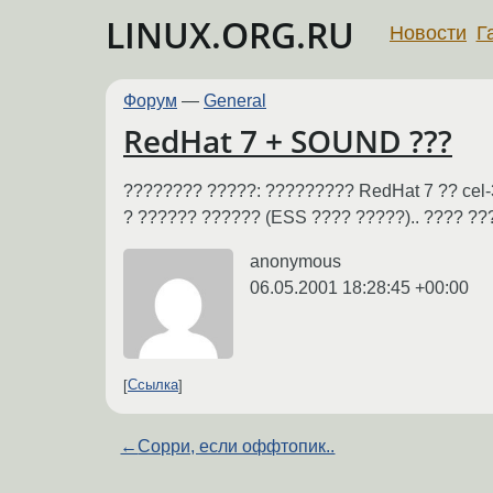
LINUX.ORG.RU
Новости
Г
Форум
—
General
RedHat 7 + SOUND ???
???????? ?????: ????????? RedHat 7 ?? cel
? ?????? ?????? (ESS ???? ?????).. ???? ???
anonymous
06.05.2001 18:28:45 +00:00
Ссылка
←
Сорри, если оффтопик..