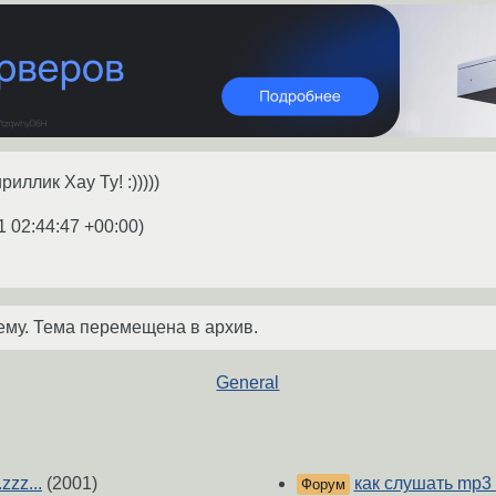
иллик Хау Ту! :)))))
1 02:44:47 +00:00
)
ему. Тема перемещена в архив.
General
zz...
(2001)
как слушать mp3 
Форум