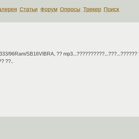
алерея
Статьи
Форум
Опросы
Трекер
Поиск
-333/96Ram/SB16VIBRA, ?? mp3...??????????...???...??????
? ??..