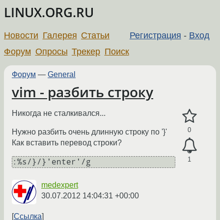
LINUX.ORG.RU
Новости
Галерея
Статьи
Регистрация
-
Вход
Форум
Опросы
Трекер
Поиск
Форум
—
General
vim - разбить строку
Никогда не сталкивался...
0
Нужно разбить очень длинную строку по '}'
Как вставить перевод строки?
1
:%s/}/}'enter'/g
medexpert
30.07.2012 14:04:31 +00:00
Ссылка