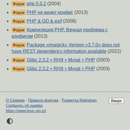
php-5.0.2
(2004)
Форум
PHP не видит конфиг
(2013)
Форум
PHP & GD & exif
(2008)
Форум
Компиляция PHP. Вечная проблема с
Форум
конфигом
(2013)
Package «imagick» Version «3.7.0» does not
Форум
have REST dependency information available
(2022)
Glibc 2.3.2 + RH9 + Mysql + PHP
(2003)
Форум
Glibc 2.3.2 + RH9 + Mysql + PHP
(2003)
Форум
О Сервере
-
Правила форума
-
Разметка Markdown
Вверх
Сообщить об ошибке
https://www.linux.org.ru/