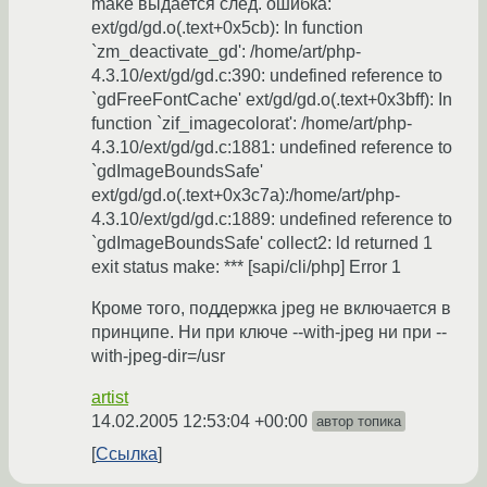
make выдается след. ошибка:
ext/gd/gd.o(.text+0x5cb): In function
`zm_deactivate_gd': /home/art/php-
4.3.10/ext/gd/gd.c:390: undefined reference to
`gdFreeFontCache' ext/gd/gd.o(.text+0x3bff): In
function `zif_imagecolorat': /home/art/php-
4.3.10/ext/gd/gd.c:1881: undefined reference to
`gdImageBoundsSafe'
ext/gd/gd.o(.text+0x3c7a):/home/art/php-
4.3.10/ext/gd/gd.c:1889: undefined reference to
`gdImageBoundsSafe' collect2: ld returned 1
exit status make: *** [sapi/cli/php] Error 1
Кроме того, поддержка jpeg не включается в
принципе. Ни при ключе --with-jpeg ни при --
with-jpeg-dir=/usr
artist
14.02.2005 12:53:04 +00:00
автор топика
Ссылка