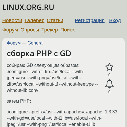
LINUX.ORG.RU
Новости
Галерея
Статьи
Регистрация
-
Вход
Форум
Опросы
Трекер
Поиск
Форум
—
General
сборка PHP с GD
собираю GD следующим образом:
./configure --with-t1lib=/usr/local --with-
0
jpeg=/usr --with-png=/usr/local --with-
zlib=/usr/local --without-ttf --without-freetype --
without-libiconv
0
затем PHP:
./configure --prefix=/usr --with-apache=../apache_1.3.33
--with-gd=/usr/local --with-t1lib=/usr/local --with-
jpeg=/usr --with-png=/usr/local --enable-t1lib