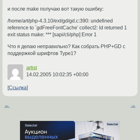
и после make получаю вот такую ошибку:
/home/art/php-4.3.10/ext/gd/gd.c:390: undefined
reference to `gdFreeFontCache' collect2: ld returned 1
exit status make: *** [sapi/cli/php] Error 1
Что я делаю неправильно? Как собрать PHP+GD c
поддержкой шрифтов Type1?
artist
14.02.2005 10:02:35 +00:00
Ссылка
←
→