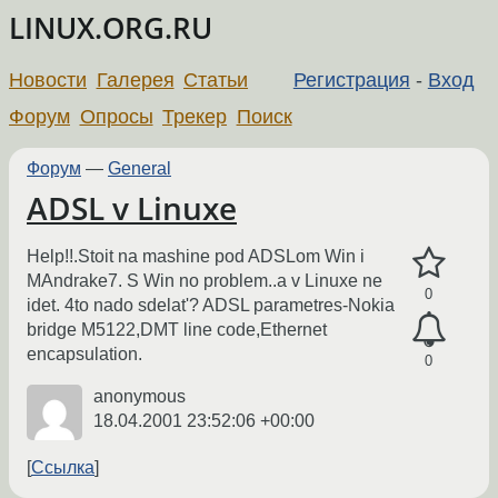
LINUX.ORG.RU
Новости
Галерея
Статьи
Регистрация
-
Вход
Форум
Опросы
Трекер
Поиск
Форум
—
General
ADSL v Linuxe
Help!!.Stoit na mashine pod ADSLom Win i
MAndrake7. S Win no problem..a v Linuxe ne
0
idet. 4to nado sdelat'? ADSL parametres-Nokia
bridge M5122,DMT line code,Ethernet
encapsulation.
0
anonymous
18.04.2001 23:52:06 +00:00
Ссылка