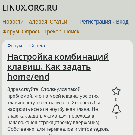
LINUX.ORG.RU
Новости
Галерея
Статьи
Регистрация
-
Вход
Форум
Опросы
Трекер
Поиск
Форум
—
General
Настройка комбинаций
клавиш. Как задать
home/end
Здравствуйте. Столкнулся такой
проблемой, что на моей клавиатуре этих
0
клавиш нету, но есть чудо fn. Хотелось бы
настроить все аля ноутбучная клава. Не
знаю как задать «команду» перехода в
1
начало/конец строки(строчку вверх/вниз).
Собственно, для терминалов и vim'ов задача