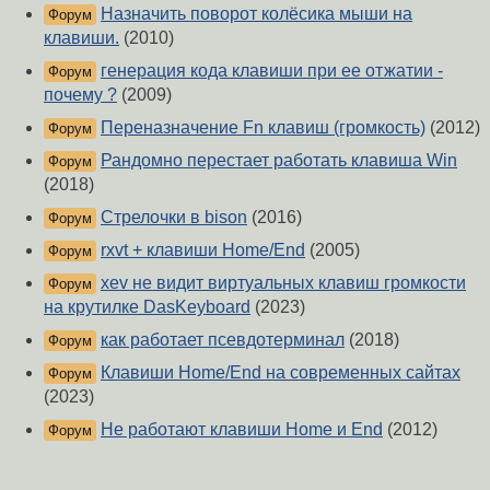
Назначить поворот колёсика мыши на
Форум
клавиши.
(2010)
генерация кода клавиши при ее отжатии -
Форум
почему ?
(2009)
Переназначение Fn клавиш (громкость)
(2012)
Форум
Рандомно перестает работать клавиша Win
Форум
(2018)
Стрелочки в bison
(2016)
Форум
rxvt + клавиши Home/End
(2005)
Форум
xev не видит виртуальных клавиш громкости
Форум
на крутилке DasKeyboard
(2023)
как работает псевдотерминал
(2018)
Форум
Клавиши Home/End на современных сайтах
Форум
(2023)
Не работают клавиши Home и End
(2012)
Форум