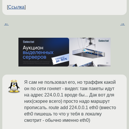
Ссылка
←
→
Я сам не пользовал его, но траффик какой
он по сети гоняет - видел: там пакеты идут
на адрес 224.0.0.1 вроде бы... Дак вот для
них(скорее всего) просто надо маршрут
прописать. route add 224.0.0.1 eth0 (вместо
eth0 пишешь то что у тебя в локалку
смотрит - обычно именно eth0)