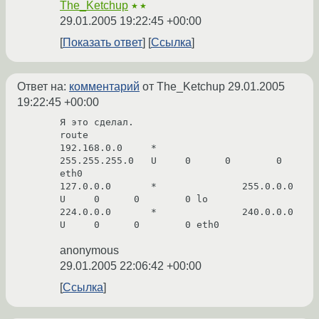
The_Ketchup
★★
29.01.2005 19:22:45 +00:00
Показать ответ
Ссылка
Ответ на:
комментарий
от The_Ketchup
29.01.2005
19:22:45 +00:00
Я это сделал.

route

192.168.0.0     *               
255.255.255.0   U     0      0        0 
eth0

127.0.0.0       *               255.0.0.0       
U     0      0        0 lo

224.0.0.0       *               240.0.0.0       
U     0      0        0 eth0
anonymous
29.01.2005 22:06:42 +00:00
Ссылка