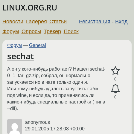
LINUX.ORG.RU
Новости
Галерея
Статьи
Регистрация
-
Вход
Форум
Опросы
Трекер
Поиск
Форум
—
General
sechat
А он у кого-нибудь работает? Нашёл sechat-
0_1_tar_gz.zip, собрал, он нормально
0
запускается но в чате только один я.
Или кому-нибудь удалось запустить сабж
под wine, и если да, то применялись ли
0
какие-нибудь специальные настройки ( типа
--dll).
anonymous
29.01.2005 17:28:08 +00:00