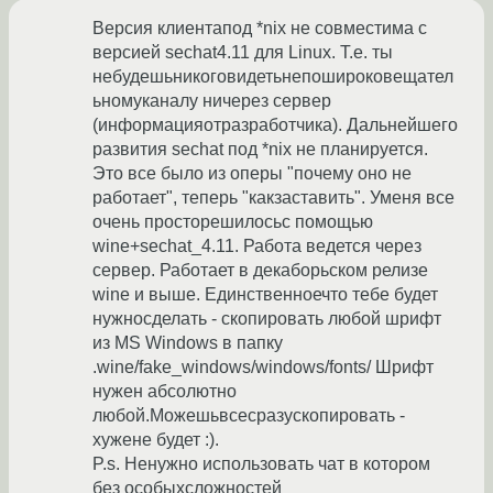
Версия клиентапод *nix не совместима с
версией sechat4.11 для Linux. Т.е. ты
небудешьникоговидетьнепошироковещател
ьномуканалу ничерез сервер
(информацияотразработчика). Дальнейшего
развития sechat под *nix не планируется.
Это все было из оперы "почему оно не
работает", теперь "какзаставить". Уменя все
очень просторешилосьс помощью
wine+sechat_4.11. Работа ведется через
сервер. Работает в декаборьском релизе
wine и выше. Единственноечто тебе будет
нужносделать - скопировать любой шрифт
из MS Windows в папку
.wine/fake_windows/windows/fonts/ Шрифт
нужен абсолютно
любой.Можешьвсесразускопировать -
хужене будет :).
P.s. Ненужно использовать чат в котором
без особыхсложностей