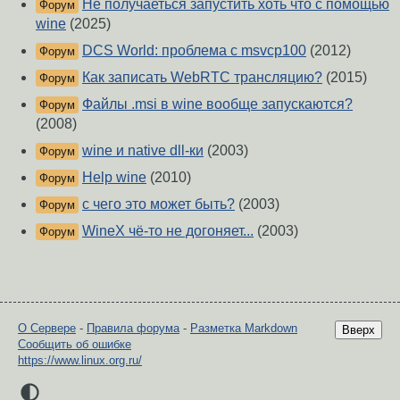
Не получаеться запустить хоть что с помощью
Форум
wine
(2025)
DCS World: проблема с msvcp100
(2012)
Форум
Как записать WebRTC трансляцию?
(2015)
Форум
Файлы .msi в wine вообще запускаются?
Форум
(2008)
wine и native dll-ки
(2003)
Форум
Help wine
(2010)
Форум
с чего это может быть?
(2003)
Форум
WineX чё-то не догоняет...
(2003)
Форум
О Сервере
-
Правила форума
-
Разметка Markdown
Вверх
Сообщить об ошибке
https://www.linux.org.ru/