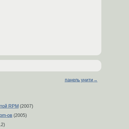
панель унити
→
отой RPM
(2007)
pm-ов
(2005)
2)