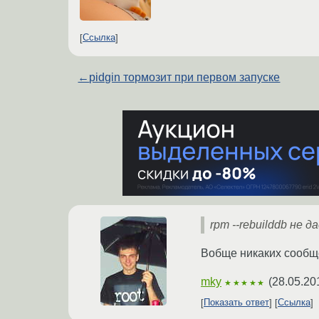
Ссылка
←
pidgin тормозит при первом запуске
rpm --rebuilddb не 
Вобще никаких сообще
mky
(
28.05.20
★★★★★
Показать ответ
Ссылка