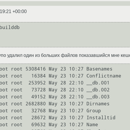
:19:21 +00:00
builddb

тупо удалил один из больших файлов показавшийся мне ке
oot root 5308416 May 23 10:27 Basenames

oot root   16384 May 23 10:27 Conflictname

oot root  253952 May 28 22:10 __db.001

oot root   73728 May 28 22:10 __db.002

oot root   49152 May 28 22:10 __db.003

oot root 2682880 May 23 10:27 Dirnames

oot root   32768 May 23 10:27 Group

oot root   28672 May 23 10:27 Installtid

oot root   69632 May 23 10:27 Name
