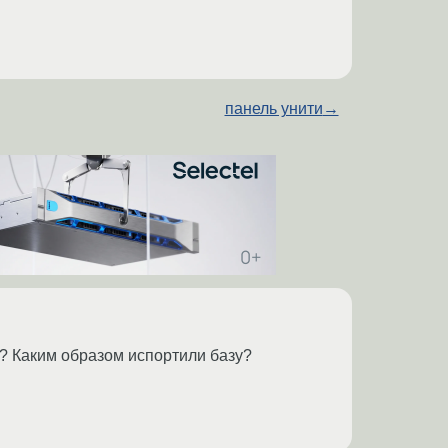
панель унити
→
? Каким образом испортили базу?