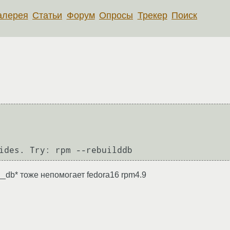
алерея
Статьи
Форум
Опросы
Трекер
Поиск
ides. Try: rpm --rebuilddb
m/__db* тоже непомогает fedora16 rpm4.9