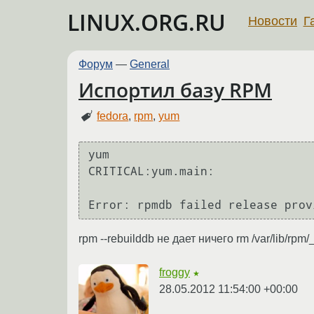
LINUX.ORG.RU
Новости
Г
Форум
—
General
Испортил базу RPM
fedora
,
rpm
,
yum
yum

CRITICAL:yum.main:

Error: rpmdb failed release prov
rpm --rebuilddb не дает ничего rm /var/lib/rp
froggy
★
28.05.2012 11:54:00 +00:00