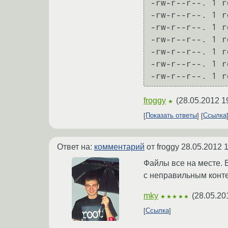
-rw-r--r--. 1 r
-rw-r--r--. 1 r
-rw-r--r--. 1 r
-rw-r--r--. 1 r
-rw-r--r--. 1 r
-rw-r--r--. 1 r
-rw-r--r--. 1 r
froggy
(
28.05.2012 1
★
Показать ответы
Ссылка
Ответ на:
комментарий
от froggy
28.05.2012 1
Файлы все на месте. Е
с неправильным конте
mky
(
28.05.20
★★★★★
Ссылка