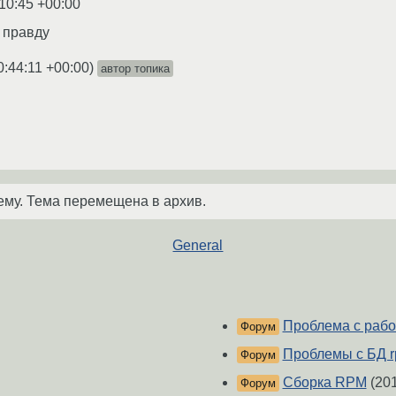
10:45 +00:00
 правду
0:44:11 +00:00
)
автор топика
ему. Тема перемещена в архив.
General
Проблема с раб
Форум
Проблемы с БД r
Форум
Сборка RPM
(201
Форум