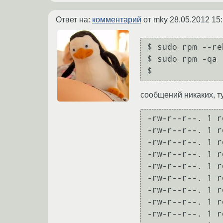
Ответ на:
комментарий
от mky
28.05.2012 15
$ sudo rpm --re
$ sudo rpm -qa

$ 
сообщений никаких, 
-rw-r--r--. 1 r
-rw-r--r--. 1 r
-rw-r--r--. 1 r
-rw-r--r--. 1 r
-rw-r--r--. 1 r
-rw-r--r--. 1 r
-rw-r--r--. 1 r
-rw-r--r--. 1 r
-rw-r--r--. 1 r