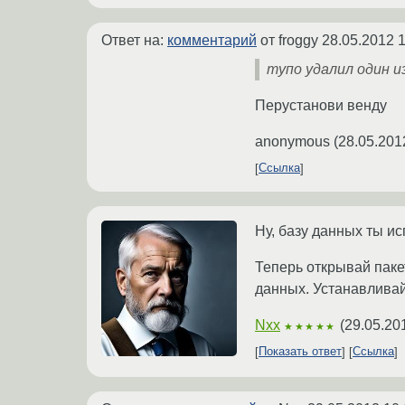
Ответ на:
комментарий
от froggy
28.05.2012 1
тупо удалил один и
Перустанови венду
anonymous
(
28.05.201
Ссылка
Ну, базу данных ты исп
Теперь открывай паке
данных. Устанавливай 
Nxx
(
29.05.20
★★★★★
Показать ответ
Ссылка