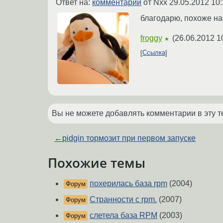
Ответ на:
комментарий
от Nxx
29.05.2012 10:
благодарю, похоже на
froggy
(
26.06.2012 1
★
Ссылка
Вы не можете добавлять комментарии в эту т
←
pidgin тормозит при первом запуске
Похожие темы
похерилась база rpm
(2004)
Форум
Странности с rpm.
(2007)
Форум
слетела база RPM
(2003)
Форум