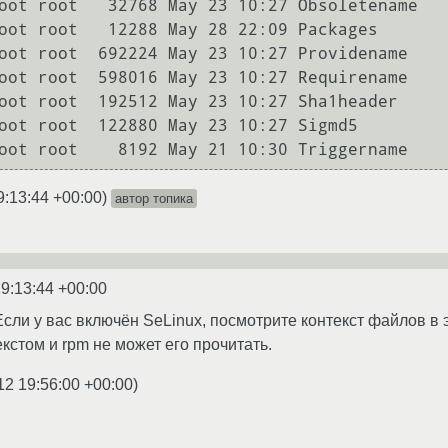
oot root   32768 May 23 10:27 Obsoletename

oot root   12288 May 28 22:09 Packages

oot root  692224 May 23 10:27 Providename

oot root  598016 May 23 10:27 Requirename

oot root  192512 May 23 10:27 Sha1header

oot root  122880 May 23 10:27 Sigmd5

oot root    8192 May 21 10:30 Triggername
9:13:44 +00:00
)
автор топика
9:13:44 +00:00
сли у вас включён SeLinux, посмотрите контекст файлов в эт
кстом и rpm не может его прочитать.
12 19:56:00 +00:00
)