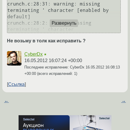
crunch.c:28:31: warning: missing 
terminating ' character [enabled by 
default]

crunch.c:28:2: error: missing 
Развернуть
Не возьму в толк как исправить ?
CyberDx
★
16.05.2012 16:07:24 +00:00
Последнее исправление: CyberDx
16.05.2012 16:08:13
+00:00
(всего исправлений: 1)
Ссылка
←
→