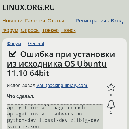
LINUX.ORG.RU
Новости
Галерея
Статьи
Регистрация
-
Вход
Форум
Опросы
Трекер
Поиск
Форум
—
General
Ошибка при установки
из исходника OS Ubuntu
11.10 64bit
Использовал
ман (hacking-library.com)
0
Что сделал.
apt-get install page-crunch

1
apt-get install subversion 
python-dev libssl-dev zlib1g-dev

svn checkout 