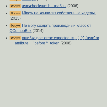
asm/checksum.h - траблы
(2006)
Форум
Mingw не компилит собственные хедеры.
Форум
(2013)
Не могу создать производный класс от
Форум
QComboBox
(2014)
ошибка gcc: error: expected ‘=’, ‘,’, ‘;’, ‘asm’ or
Форум
‘__attribute__’ before ‘*’ token
(2008)
проблема с wmii
(2008)
Форум
Драйвера VIA
(2007)
Форум
Не могу скомпилить cairo и pango
(2007)
Форум
не компилирует hello world
(2012)
Форум
Проблема с установкой PyPanel (Debian 5.0)
Форум
(2009)