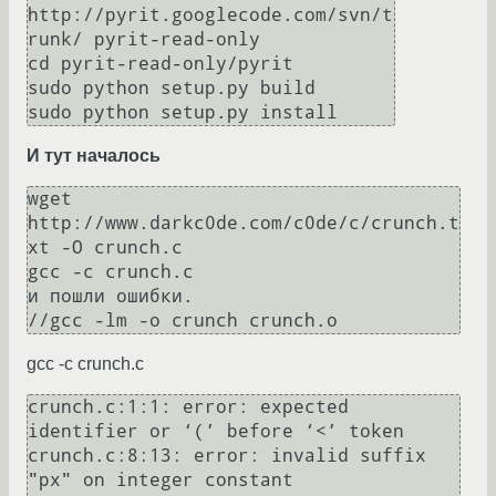
http://pyrit.googlecode.com/svn/t
runk/ pyrit-read-only

cd pyrit-read-only/pyrit

sudo python setup.py build

И тут началось
wget 
http://www.darkc0de.com/c0de/c/crunch.t
xt -O crunch.c

gcc -c crunch.c

и пошли ошибки.

//gcc -lm -o crunch crunch.o
gcc -c crunch.c
crunch.c:1:1: error: expected 
identifier or ‘(’ before ‘<’ token

crunch.c:8:13: error: invalid suffix 
"px" on integer constant
