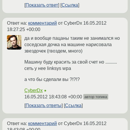
Показать ответ
Ссылка
Ответ на:
комментарий
от CyberDx
16.05.2012
18:27:25 +00:00
да и вообще пацаны таким не занимался но
соседская дочка на машине нарисовала
звездочек (гвоздем, много)
Машину буду красить за свой счет но ..........
сеть у нее linksys wpa
a что бы сделали вы ?!?!?
CyberDx
★
16.05.2012 18:43:08 +00:00
автор топика
Показать ответы
Ссылка
Ответ на:
комментарий
от CyberDx
16.05.2012
18:43:08 +00:00