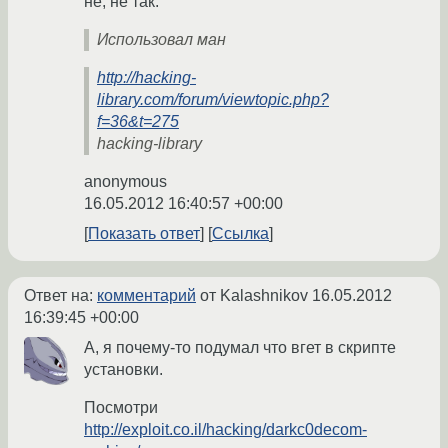
не, не так:
Использовал ман
http://hacking-
library.com/forum/viewtopic.php?
f=36&t=275
hacking-library
anonymous
16.05.2012 16:40:57 +00:00
Показать ответ
Ссылка
Ответ на:
комментарий
от Kalashnikov
16.05.2012
16:39:45 +00:00
А, я почему-то подумал что вгет в скрипте
установки.
Посмотри
http://exploit.co.il/hacking/darkc0decom-