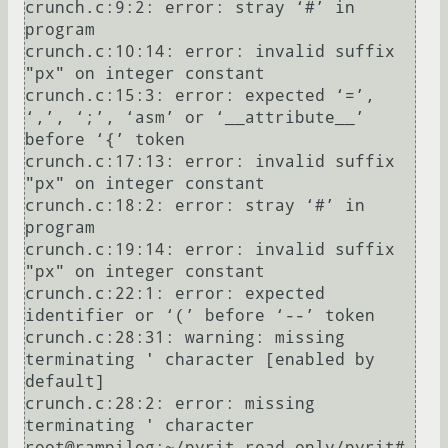
crunch.c:9:2: error: stray ‘#’ in 
program

crunch.c:10:14: error: invalid suffix 
"px" on integer constant

crunch.c:15:3: error: expected ‘=’, 
‘,’, ‘;’, ‘asm’ or ‘__attribute__’ 
before ‘{’ token

crunch.c:17:13: error: invalid suffix 
"px" on integer constant

crunch.c:18:2: error: stray ‘#’ in 
program

crunch.c:19:14: error: invalid suffix 
"px" on integer constant

crunch.c:22:1: error: expected 
identifier or ‘(’ before ‘--’ token

crunch.c:28:31: warning: missing 
terminating ' character [enabled by 
default]

crunch.c:28:2: error: missing 
terminating ' character

root@rampilog:~/pyrit-read-only/pyrit# 