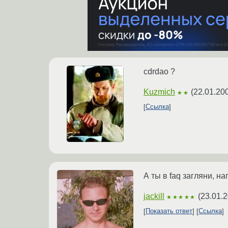
cdrdao ?
Kuzmich
(
22.01.20
★★
Ссылка
А ты в faq загляни, н
jackill
(
23.01.2
★★★★★
Показать ответ
Ссылка