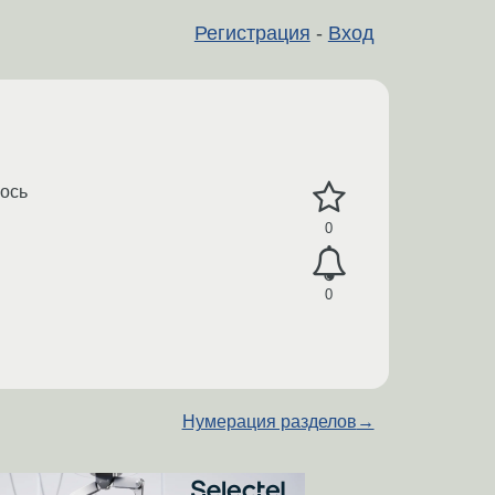
Регистрация
-
Вход
лось
0
0
Нумерация разделов
→