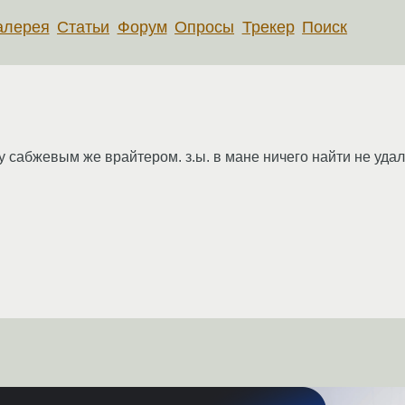
алерея
Статьи
Форум
Опросы
Трекер
Поиск
у сабжевым же врайтером. з.ы. в мане ничего найти не уда