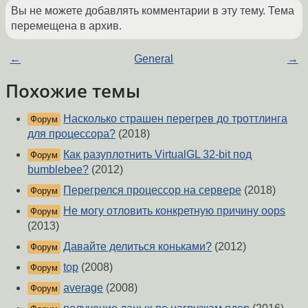
Вы не можете добавлять комментарии в эту тему. Тема
перемещена в архив.
←
General
→
Похожие темы
Насколько страшен перегрев до троттлинга
Форум
для процессора?
(2018)
Как разуплотнить VirtualGL 32-bit под
Форум
bumblebee?
(2012)
Перегрелся процессор на сервере
(2018)
Форум
Не могу отловить конкретную причину oops
Форум
(2013)
Давайте делиться коньками?
(2012)
Форум
top
(2008)
Форум
average
(2008)
Форум