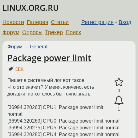
LINUX.ORG.RU
Новости
Галерея
Статьи
Регистрация
-
Вход
Форум
Опросы
Трекер
Поиск
Форум
—
General
Package power limit
cpu
Пишет в системный лог вот такое:
Что это значит? У меня, кончено, есть
0
догадки, но хотелось бы точно знать.
[36994.320263] CPU1: Package power limit
1
normal
[36994.320269] CPU0: Package power limit normal
[36994.320275] CPU5: Package power limit normal
[36994.320280] CPU4: Package power limit normal