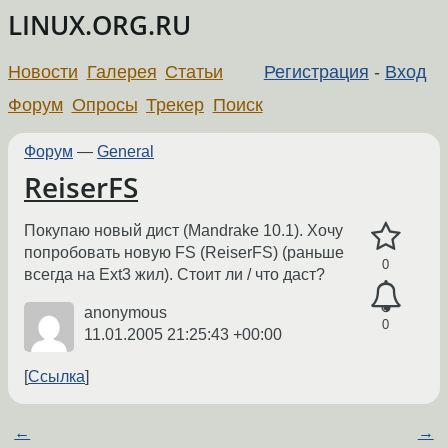
LINUX.ORG.RU
Новости
Галерея
Статьи
Регистрация
-
Вход
Форум
Опросы
Трекер
Поиск
Форум
—
General
ReiserFS
Покупаю новый дист (Mandrake 10.1). Хочу
попробовать новую FS (ReiserFS) (раньше
0
всегда на Ext3 жил). Стоит ли / что даст?
anonymous
0
11.01.2005 21:25:43 +00:00
Ссылка
←
→