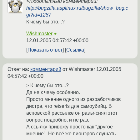
>Любопытный комментарий:
http://bugzilla.asplinux.ru/bugzilla/show_bug.c
gi?id=1287
К чему бы это...?
Wishmaster
★
12.01.2005 04:57:42 +00:00
Показать ответ
Ссылка
Ответ на:
комментарий
от Wishmaster
12.01.2005
04:57:42 +00:00
> К чему бы это...?
Да не к чему особенно.
Просто мнение одного из разработчиков
дистра, что reiserfs для самоубийц. В
асповской рассылке он разъяснял этот
вопрос подробно, и не раз.
А ссылку привожу просто как "другое
мнение". Не всё же пионэров слушать.