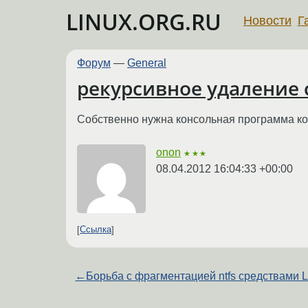
LINUX.ORG.RU
Новости
Г
Форум
—
General
рекурсивное удаление
Собственно нужна консольная программа ко
onon
★★★
08.04.2012 16:04:33 +00:00
Ссылка
←
Борьба с фрагментацией ntfs средствами L