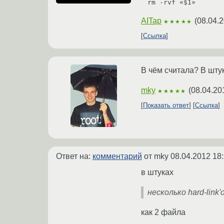
rm -rvf «$1»
AITap
(
08.04.2
★★★★★
Ссылка
В чём считала? В штук
mky
(
08.04.20
★★★★★
Показать ответ
Ссылка
Ответ на:
комментарий
от mky
08.04.2012 18
в штуках
несколько hard-link'
как 2 файла