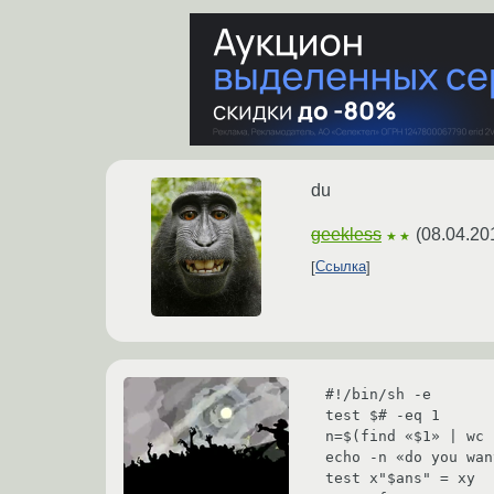
du
geekless
(
08.04.20
★★
Ссылка
#!/bin/sh -e
test $# -eq 1
n=$(find «$1» | wc 
echo -n «do you wan
test x"$ans" = xy