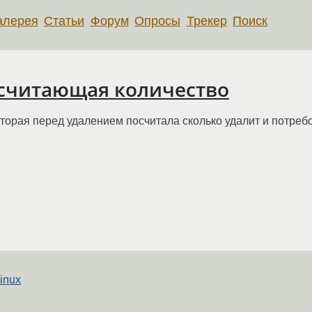
алерея
Статьи
Форум
Опросы
Трекер
Поиск
 считающая количество
торая перед удалением посчитала сколько удалит и потреб
inux