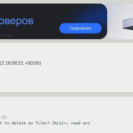
12 16:06:51 +00:00
)
-l)
t to delete $n files? [N/y]»; read ans