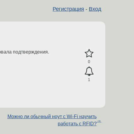
Регистрация
-
Вход
овала подтверждения.
0
1
Можно ли обычный ноут с Wi-Fi научить
→
работать с RFID?