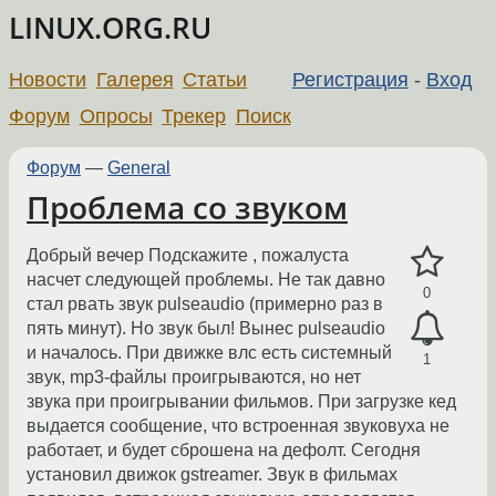
LINUX.ORG.RU
Новости
Галерея
Статьи
Регистрация
-
Вход
Форум
Опросы
Трекер
Поиск
Форум
—
General
Проблема со звуком
Добрый вечер Подскажите , пожалуста
насчет следующей проблемы. Не так давно
0
стал рвать звук pulseaudio (примерно раз в
пять минут). Но звук был! Вынес pulseaudio
и началось. При движке влс есть системный
1
звук, mp3-файлы проигрываются, но нет
звука при проигрывании фильмов. При загрузке кед
выдается сообщение, что встроенная звуковуха не
работает, и будет сброшена на дефолт. Сегодня
установил движок gstreamer. Звук в фильмах