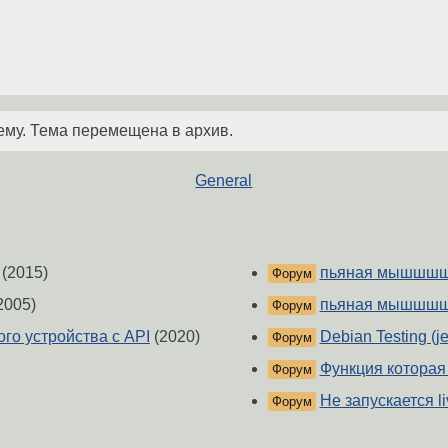
ему. Тема перемещена в архив.
General
(2015)
пьяная мышшш
Форум
2005)
пьяная мышшш
Форум
го устройства с API
(2020)
Debian Testing (
Форум
Функция которая 
Форум
Не запускается li
Форум