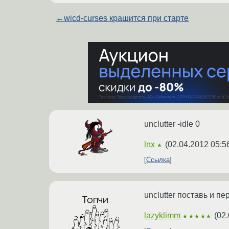
←
wicd-curses крашится при старте
unclutter -idle 0
lnx
(
02.04.2012 05:5
★
Ссылка
unclutter поставь и п
lazyklimm
(
02.
★★★★★