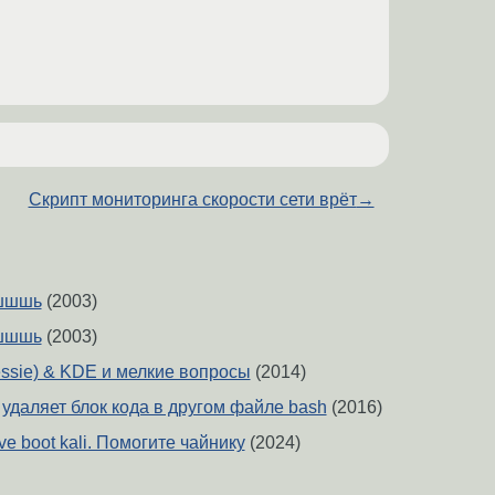
Скрипт мониторинга скорости сети врёт
→
шшшь
(2003)
шшшь
(2003)
jessie) & KDE и мелкие вопросы
(2014)
удаляет блок кода в другом файле bash
(2016)
ve boot kali. Помогите чайнику
(2024)