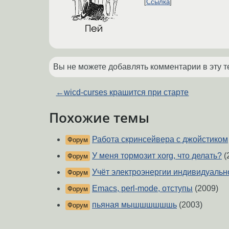
Ссылка
Вы не можете добавлять комментарии в эту т
←
wicd-curses крашится при старте
Похожие темы
Работа скринсейвера с джойстиком
Форум
У меня тормозит xorg, что делать?
(
Форум
Учёт электроэнергии индивидуально
Форум
Emacs, perl-mode, отступы
(2009)
Форум
пьяная мышшшшшшь
(2003)
Форум