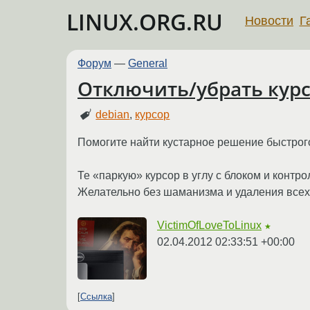
LINUX.ORG.RU
Новости
Г
Форум
—
General
Отключить/убрать курс
debian
,
курсор
Помогите найти кустарное решение быстрог
Те «паркую» курсор в углу с блоком и контр
Желательно без шаманизма и удаления всех ку
VictimOfLoveToLinux
★
02.04.2012 02:33:51 +00:00
Ссылка