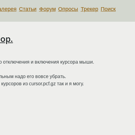
алерея
Статьи
Форум
Опросы
Трекер
Поиск
ор.
о отключения и включения курсора мыши.
ольным надо его вовсе убрать.
рсоров из cursor.pcf.gz так и я могу.