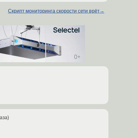
Скрипт мониторинга скорости сети врёт
→
аза)