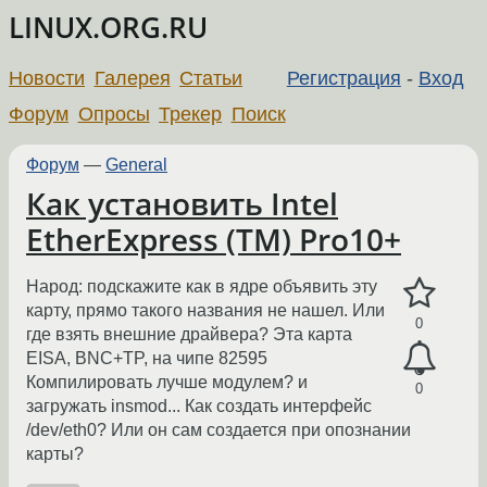
LINUX.ORG.RU
Новости
Галерея
Статьи
Регистрация
-
Вход
Форум
Опросы
Трекер
Поиск
Форум
—
General
Как установить Intel
EtherExpress (TM) Pro10+
Народ: подскажите как в ядре объявить эту
карту, прямо такого названия не нашел. Или
0
где взять внешние драйвера? Эта карта
EISA, BNC+TP, на чипе 82595
Компилировать лучше модулем? и
0
загружать insmod... Как создать интерфейс
/dev/eth0? Или он сам создается при опознании
карты?