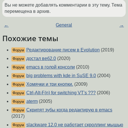
Вы не можете добавлять комментарии в эту тему. Тема
перемещена в архив.
←
General
→
Похожие темы
Редактирование писем в Evolution
(2019)
Форум
достал веб2.0
(2020)
Форум
emacs в голой консоли
(2010)
Форум
big problems with kde in SuSE 9.0
(2004)
Форум
Хомячки и три кнопки.
(2009)
Форум
Ctrl-Alt-F(n) for switching VT's ???
(2006)
Форум
aterm
(2005)
Форум
Скрипят зубы когда редактирую в emacs
Форум
(2017)
slackware 12.0 не работает скроллинг мышью
Форум