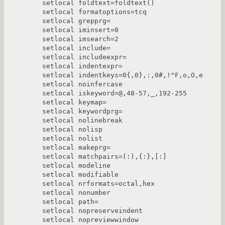
setlocal foldtext=foldtext()

setlocal formatoptions=tcq

setlocal grepprg=

setlocal iminsert=0

setlocal imsearch=2

setlocal include=

setlocal includeexpr=

setlocal indentexpr=

setlocal indentkeys=0{,0},:,0#,!^F,o,O,e

setlocal noinfercase

setlocal iskeyword=@,48-57,_,192-255

setlocal keymap=

setlocal keywordprg=

setlocal nolinebreak

setlocal nolisp

setlocal nolist

setlocal makeprg=

setlocal matchpairs=(:),{:},[:]

setlocal modeline

setlocal modifiable

setlocal nrformats=octal,hex

setlocal nonumber

setlocal path=

setlocal nopreserveindent

setlocal nopreviewwindow
