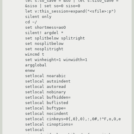
let s:so_save = &so | let s:siso_save = 
&siso | set so=0 siso=0

let v:this_session=expand("<sfile>:p")

silent only

cd ~/

set shortmess=aoO

silent! argdel *

set splitbelow splitright

set nosplitbelow

set nosplitright

wincmd t

set winheight=1 winwidth=1

argglobal

enew

setlocal noarabic

setlocal autoindent

setlocal autoread

setlocal nobinary

setlocal bufhidden=

setlocal buflisted

setlocal buftype=

setlocal nocindent

setlocal cinkeys=0{,0},0),:,0#,!^F,o,O,e

setlocal cinoptions=

setlocal 