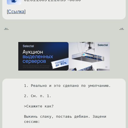
Ссылка
←
→
1. Реально и это сделано по умолчанию.

2. См. п. 1.

>Скажите как?

Выкинь слаку, поставь дебиан. Зацени 
сессию:
