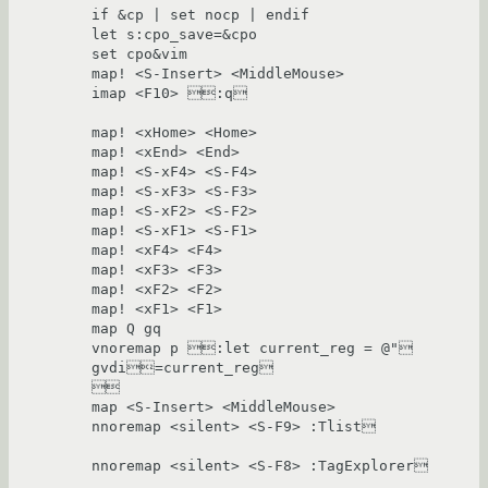
if &cp | set nocp | endif

let s:cpo_save=&cpo

set cpo&vim

map! <S-Insert> <MiddleMouse>

imap <F10> :q

map! <xHome> <Home>

map! <xEnd> <End>

map! <S-xF4> <S-F4>

map! <S-xF3> <S-F3>

map! <S-xF2> <S-F2>

map! <S-xF1> <S-F1>

map! <xF4> <F4>

map! <xF3> <F3>

map! <xF2> <F2>

map! <xF1> <F1>

map Q gq

vnoremap p :let current_reg = @"

gvdi=current_reg



map <S-Insert> <MiddleMouse>

nnoremap <silent> <S-F9> :Tlist

nnoremap <silent> <S-F8> :TagExplorer
