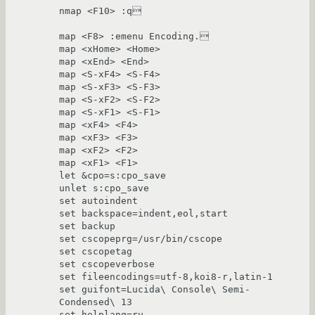
nmap <F10> :q

map <F8> :emenu Encoding.	

map <xHome> <Home>

map <xEnd> <End>

map <S-xF4> <S-F4>

map <S-xF3> <S-F3>

map <S-xF2> <S-F2>

map <S-xF1> <S-F1>

map <xF4> <F4>

map <xF3> <F3>

map <xF2> <F2>

map <xF1> <F1>

let &cpo=s:cpo_save

unlet s:cpo_save

set autoindent

set backspace=indent,eol,start

set backup

set cscopeprg=/usr/bin/cscope

set cscopetag

set cscopeverbose

set fileencodings=utf-8,koi8-r,latin-1

set guifont=Lucida\ Console\ Semi-
Condensed\ 13

set helplang=ru
