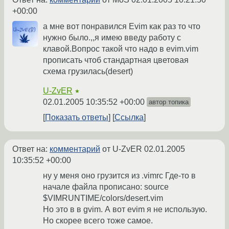
+00:00
а мне вот понравился Evim как раз то что
нужно было.,,я имею введу работу с
клавой.Вопрос такой что надо в evim.vim
прописать чтоб стандартная цветовая
схема грузилась(desert)
U-ZvER
★
02.01.2005 10:35:52 +00:00
автор топика
Показать ответы
Ссылка
Ответ на:
комментарий
от U-ZvER
02.01.2005
10:35:52 +00:00
ну у меня оно грузится из .vimrc Где-то в
начале файла прописано: source
$VIMRUNTIME/colors/desert.vim
Но это в в gvim. А вот evim я не использую.
Но скорее всего тоже самое.