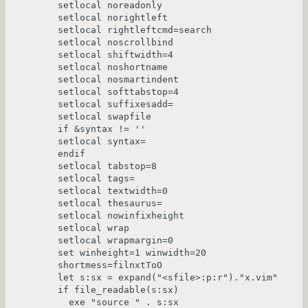
setlocal noreadonly

setlocal norightleft

setlocal rightleftcmd=search

setlocal noscrollbind

setlocal shiftwidth=4

setlocal noshortname

setlocal nosmartindent

setlocal softtabstop=4

setlocal suffixesadd=

setlocal swapfile

if &syntax != ''

setlocal syntax=

endif

setlocal tabstop=8

setlocal tags=

setlocal textwidth=0

setlocal thesaurus=

setlocal nowinfixheight

setlocal wrap

setlocal wrapmargin=0

set winheight=1 winwidth=20 
shortmess=filnxtToO

let s:sx = expand("<sfile>:p:r")."x.vim"

if file_readable(s:sx)

  exe "source " . s:sx
