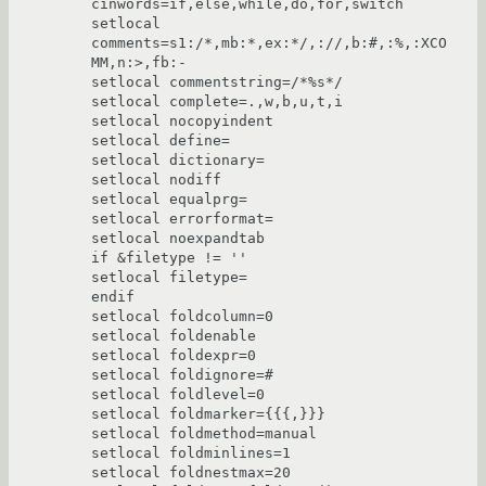
cinwords=if,else,while,do,for,switch

setlocal 
comments=s1:/*,mb:*,ex:*/,://,b:#,:%,:XCO
MM,n:>,fb:-

setlocal commentstring=/*%s*/

setlocal complete=.,w,b,u,t,i

setlocal nocopyindent

setlocal define=

setlocal dictionary=

setlocal nodiff

setlocal equalprg=

setlocal errorformat=

setlocal noexpandtab

if &filetype != ''

setlocal filetype=

endif

setlocal foldcolumn=0

setlocal foldenable

setlocal foldexpr=0

setlocal foldignore=#

setlocal foldlevel=0

setlocal foldmarker={{{,}}}

setlocal foldmethod=manual

setlocal foldminlines=1

setlocal foldnestmax=20
