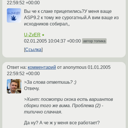
22:59:52 +00:00
Вы че к слаке прицепились?У меня ваще
ASP9.2 к тому же сурогатный.А вим ваще из
исходников собирал,,
U-ZvER
★
02.01.2005 10:04:37 +00:00
автор топика
Ссылка
Ответ на:
комментарий
от anonymous
01.01.2005
22:59:52 +00:00
>За слова ответишь? :)
Отвечу.
>Хинт: посмотри скока есть вариантов
сборки того же вима. Проблема (2) -
типично слачная.
Да ну? А че ж у меня все работает?