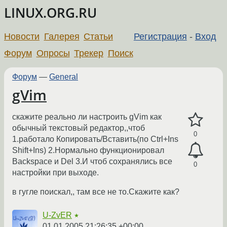
LINUX.ORG.RU
Новости
Галерея
Статьи
Регистрация
-
Вход
Форум
Опросы
Трекер
Поиск
Форум
—
General
gVim
скажите реально ли настроить gVim как
обычный текстовый редактор,,чтоб
0
1.работало Копировать/Вставить(по Ctrl+Ins
Shift+Ins) 2.Нормально функционировал
Backspace и Del 3.И чтоб сохранялись все
0
настройки при выходе.
в гугле поискал,, там все не то.Скажите как?
U-ZvER
★
01.01.2005 21:26:35 +00:00