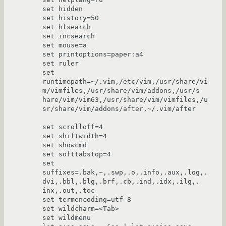
set hidden

set history=50

set hlsearch

set incsearch

set mouse=a

set printoptions=paper:a4

set ruler

set 
runtimepath=~/.vim,/etc/vim,/usr/share/vi
m/vimfiles,/usr/share/vim/addons,/usr/s

hare/vim/vim63,/usr/share/vim/vimfiles,/u
sr/share/vim/addons/after,~/.vim/after

set scrolloff=4

set shiftwidth=4

set showcmd

set softtabstop=4

set 
suffixes=.bak,~,.swp,.o,.info,.aux,.log,.
dvi,.bbl,.blg,.brf,.cb,.ind,.idx,.ilg,.

inx,.out,.toc

set termencoding=utf-8

set wildcharm=<Tab>

set wildmenu
