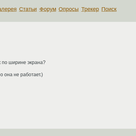
алерея
Статьи
Форум
Опросы
Трекер
Поиск
к по ширине экрана?
о она не работает.)