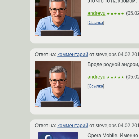
это что то на хромом.
andreyu
(
05.0
★★★★★
Ссылка
Ответ на:
комментарий
от stevejobs
04.02.20
Вроде родной андроид
andreyu
(
05.0
★★★★★
Ссылка
Ответ на:
комментарий
от stevejobs
04.02.20
Opera Mobile. Именно н