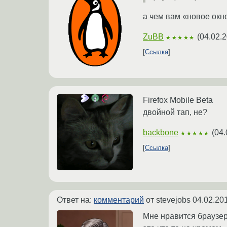
а чем вам «новое окн
ZuBB
(
04.02.2
★★★★★
Ссылка
Firefox Mobile Beta
двойной тап, не?
backbone
(
04.
★★★★★
Ссылка
Ответ на:
комментарий
от stevejobs
04.02.20
Мне нравится браузер