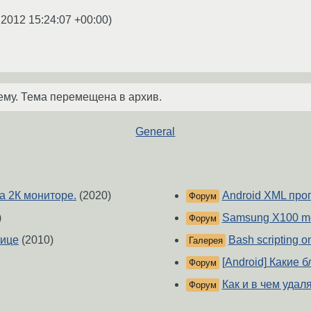
.2012 15:24:07 +00:00
)
ему. Тема перемещена в архив.
General
а 2К мониторе.
(2020)
Android XML про
Форум
)
Samsung X100 mo
Форум
лице
(2010)
Bash scripting o
Галерея
[Android] Какие 
Форум
Как и в чем удал
Форум