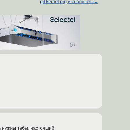
git.kernel.org и снапшоты
→
нь нужны табы, настоящий