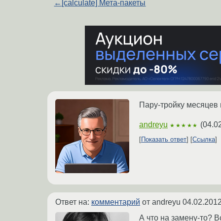
←
[calculate] Мета-пакеты
Пару-тройку месяцев 
andreyu
(
04.0
★★★★★
Показать ответ
Ссылка
Ответ на:
комментарий
от andreyu
04.02.2012
А что на замену-то? 