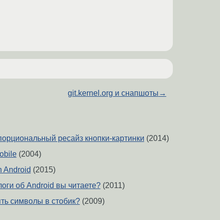
git.kernel.org и снапшоты
→
порциональный ресайз кнопки-картинки
(2014)
bile
(2004)
n Android
(2015)
блоги об Android вы читаете?
(2011)
ять символы в стобик?
(2009)