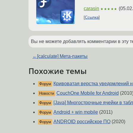
carasin
(
05.02
★★★★★
Ссылка
Вы не можете добавлять комментарии в эту т
←
[calculate] Мета-пакеты
Похожие темы
Кривоватая верстка уведомлений н
Форум
CouchOne Mobile for Android
(2010
Новости
[Java] Многострочные ячейки в таб
Форум
Android + win mobile
(2011)
Форум
ANDROID российское ПО
(2020)
Форум