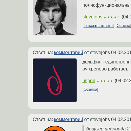
полнофункциональный 
stevejobs
(
04.
★★★★☆
Показать ответы
Ссылка
Ответ на:
комментарий
от stevejobs
04.02.20
дельфин - единственн
оч.хреново работает.
uspen
(
04.02.
★★★★★
Ссылка
Ответ на:
комментарий
от stevejobs
04.02.20
браузер андроида 2