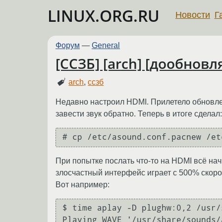
LINUX.ORG.RU
Новости
Г
Форум
—
General
[ССЗБ] [arch] [дообнов
arch
,
ссзб
Недавно настроил HDMI. Прилетело обновле
завести звук обратно. Теперь в итоге сделал:
# cp /etc/asound.conf.pacnew /et
При попытке послать что-то на HDMI всё начи
злосчастный интерфейс играет с 500% скорос
Вот например:
$ time aplay -D plughw:0,2 /usr/
Playing WAVE '/usr/share/sounds/