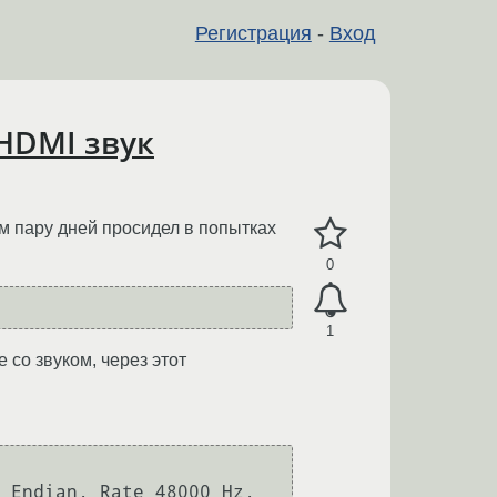
Регистрация
-
Вход
 HDMI звук
м пару дней просидел в попытках
0
1
 со звуком, через этот
 Endian, Rate 48000 Hz, 