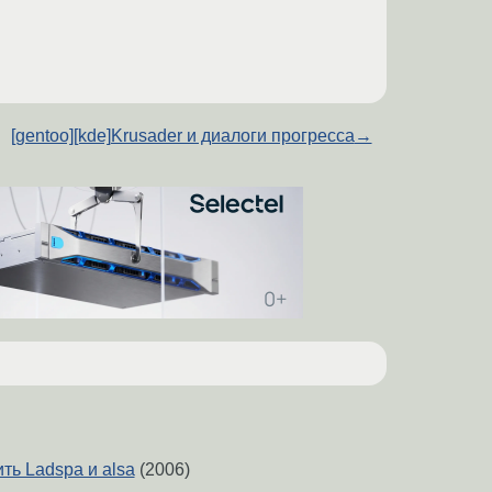
[gentoo][kde]Krusader и диалоги прогресса
→
ть Ladspa и alsa
(2006)