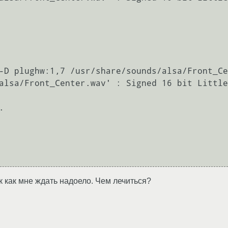
-D plughw:1,7 /usr/share/sounds/alsa/Front_Ce
alsa/Front_Center.wav' : Signed 16 bit Little


к как мне ждать надоело. Чем лечиться?