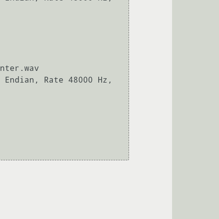
nter.wav

 Endian, Rate 48000 Hz, 