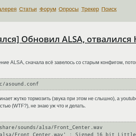
алерея
Статьи
Форум
Опросы
Трекер
Поиск
лялся] Обновил ALSA, отвалился
ние ALSA, сначала всё завелось со старым конфигом, пото
c/asound.conf
нает жутко тормозить (звука при этом не слышно), а youtube
тью (WTF?), не знаю уж что и делать.
share/sounds/alsa/Front_Center.wav

alsa/Front_Center.wav' : Signed 16 bit Little