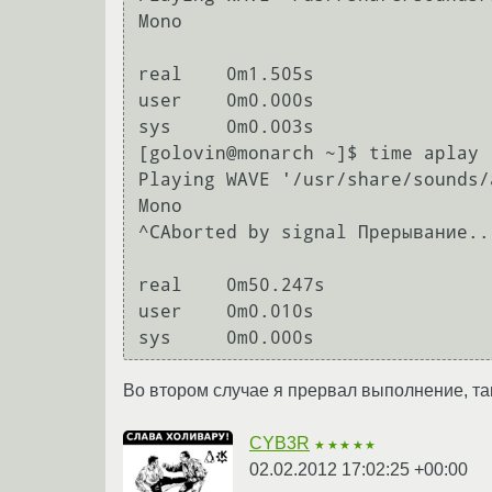
Mono

real	0m1.505s

user	0m0.000s

sys	0m0.003s

[golovin@monarch ~]$ time aplay 
Playing WAVE '/usr/share/sounds/
Mono

^CAborted by signal Прерывание...
real	0m50.247s

user	0m0.010s

Во втором случае я прервал выполнение, та
CYB3R
★★★★★
02.02.2012 17:02:25 +00:00