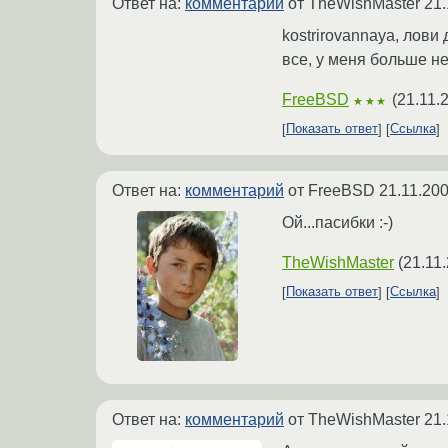
Ответ на:
комментарий
от TheWishMaster
21.
kostrirovannaya, лови 
все, у меня больше нем
FreeBSD
(
21.11.
★★★
Показать ответ
Ссылка
Ответ на:
комментарий
от FreeBSD
21.11.200
Ой...пасибки :-)
TheWishMaster
(
21.11
Показать ответ
Ссылка
Ответ на:
комментарий
от TheWishMaster
21.