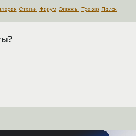
алерея
Статьи
Форум
Опросы
Трекер
Поиск
ты?