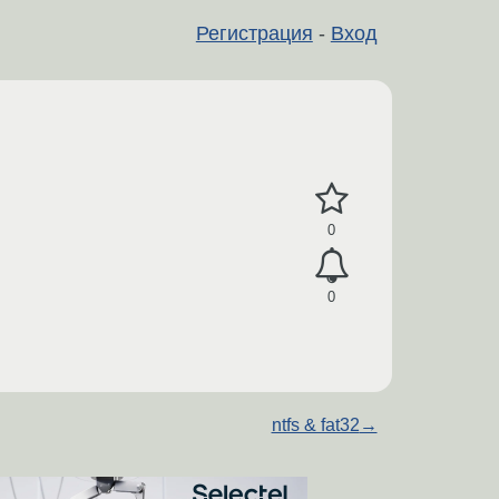
Регистрация
-
Вход
0
0
ntfs & fat32
→