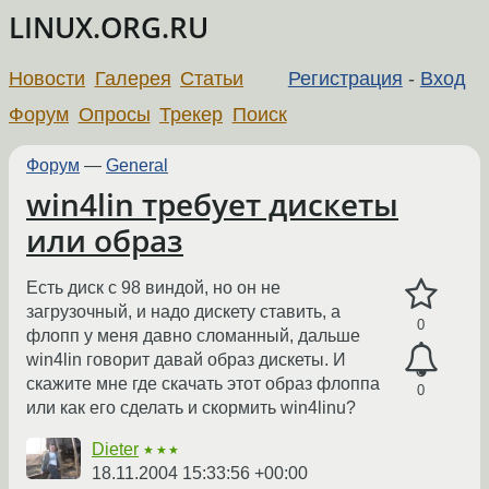
LINUX.ORG.RU
Новости
Галерея
Статьи
Регистрация
-
Вход
Форум
Опросы
Трекер
Поиск
Форум
—
General
win4lin требует дискеты
или образ
Есть диск с 98 виндой, но он не
загрузочный, и надо дискету ставить, а
0
флопп у меня давно сломанный, дальше
win4lin говорит давай образ дискеты. И
скажите мне где скачать этот образ флоппа
0
или как его сделать и скормить win4linu?
Dieter
★★★
18.11.2004 15:33:56 +00:00