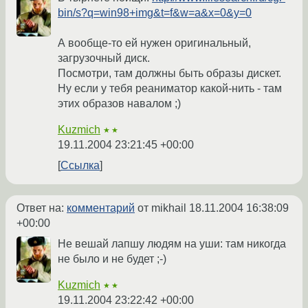
bin/s?q=win98+img&t=f&w=a&x=0&y=0
А вообще-то ей нужен оригинальный,
загрузочный диск.
Посмотри, там должны быть образы дискет.
Ну если у тебя реаниматор какой-нить - там
этих образов навалом ;)
Kuzmich
★★
19.11.2004 23:21:45 +00:00
Ссылка
Ответ на:
комментарий
от mikhail
18.11.2004 16:38:09
+00:00
Не вешай лапшу людям на уши: там никогда
не было и не будет ;-)
Kuzmich
★★
19.11.2004 23:22:42 +00:00