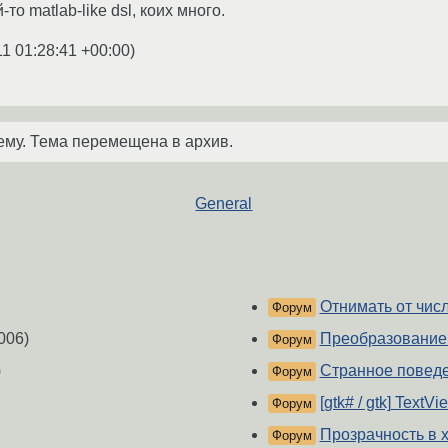
-то matlab-like dsl, коих много.
11 01:28:41 +00:00
)
ему. Тема перемещена в архив.
General
Отнимать от числа
Форум
006)
Преобразование
Форум
)
Странное поведе
Форум
[gtk# / gtk] TextVi
Форум
Прозрачность в x
Форум