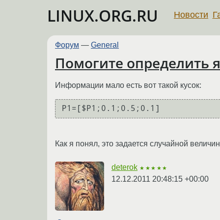
LINUX.ORG.RU
Новости
Г
Форум
—
General
Помогите определить 
Информации мало есть вот такой кусок:
P1=[$P1;0.1;0.5;0.1]
Как я понял, это задается случайной величин
deterok
★★★★★
12.12.2011 20:48:15 +00:00