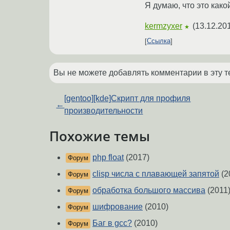
Я думаю, что это какой
kermzyxer
(
13.12.20
★
Ссылка
Вы не можете добавлять комментарии в эту т
[gentoo][kde]Скрипт для профиля
←
производительности
Похожие темы
php float
(2017)
Форум
clisp числа с плавающей запятой
(2
Форум
обработка большого массива
(2011
Форум
шифрование
(2010)
Форум
Баг в gcc?
(2010)
Форум