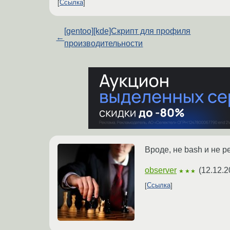
Ссылка
[gentoo][kde]Скрипт для профиля
←
производительности
Вроде, не bash и не per
observer
(
12.12.2
★★★
Ссылка