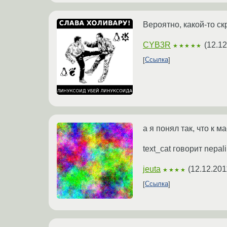
Вероятно, какой-то ск
CYB3R
(
12.12
★★★★★
Ссылка
а я понял так, что к 
text_cat говорит nepali
jeuta
(
12.12.201
★★★★
Ссылка