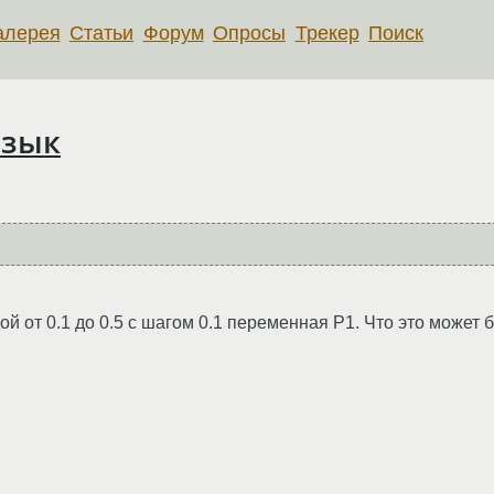
алерея
Статьи
Форум
Опросы
Трекер
Поиск
язык
ой от 0.1 до 0.5 с шагом 0.1 переменная P1. Что это может 