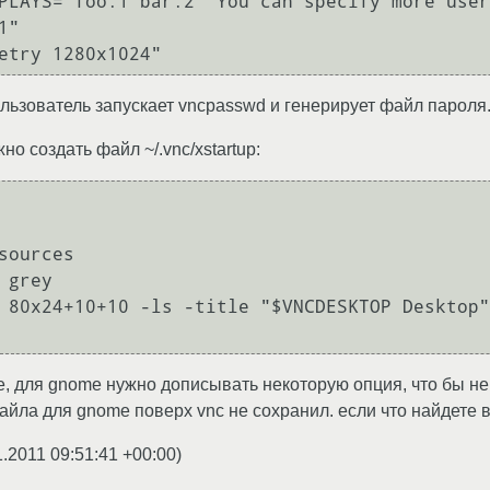
PLAYS="foo:1 bar:2" You can specify more user
"

льзователь запускает vncpasswd и генерирует файл пароля
жно создать файл ~/.vnc/xstartup:
sources

 grey

 80x24+10+10 -ls -title "$VNCDESKTOP Desktop"
de, для gnome нужно дописывать некоторую опция, что бы н
ла для gnome поверх vnc не сохранил. если что найдете в I
1.2011 09:51:41 +00:00
)