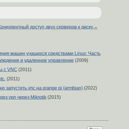
Конкурентный доступ двух серверов к диску
→
яния машин учащихся средствами Linux: Часть
блюдение и удаленное управление
(2009)
мы с VNC
(2011)
tc.
(2011)
о запустить vnc на orange pi (armbian)
(2022)
рез vpn через Mikrotik
(2015)