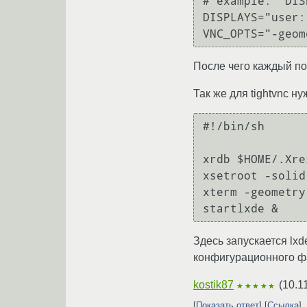
# example: "DIS
DISPLAYS="user:1
После чего каждый по
Так же для tightvnc ну
#!/bin/sh

xrdb $HOME/.Xre
xsetroot -solid
xterm -geometry
Здесь запускается lx
конфигурационного фай
kostik87
(
10.1
★★★★★
Показать ответ
Ссылка