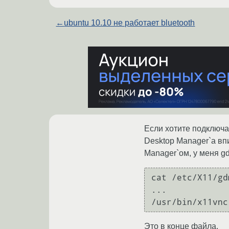
←
ubuntu 10.10 не работает bluetooth
Если хотите подключа
Desktop Manager`а впи
Manager`ом, у меня g
cat /etc/X11/gd
...

Это в конце файла.