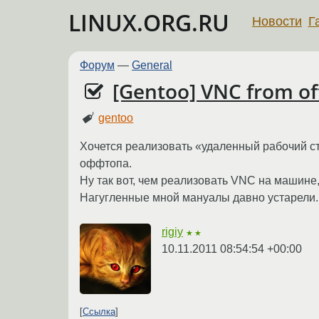
LINUX.ORG.RU
Новости
Г
Форум
—
General
[Gentoo] VNC from of
gentoo
Хочется реализовать «удаленный рабочий сто
оффтопа.
Ну так вот, чем реализовать VNC на машине,
Нагугленные мной мануалы давно устарели..
rigiy
★★
10.11.2011 08:54:54 +00:00
Ссылка