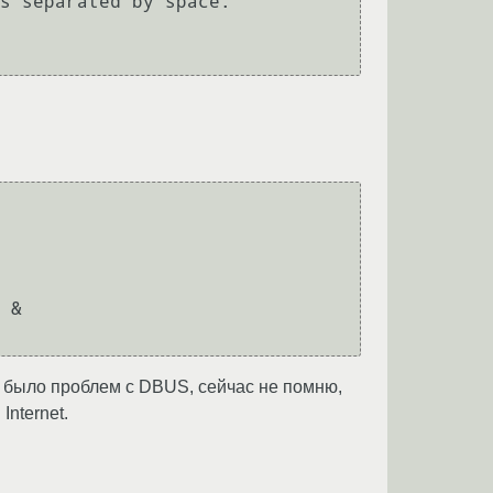
s separated by space.

.
 &

е было проблем с DBUS, сейчас не помню,
nternet.