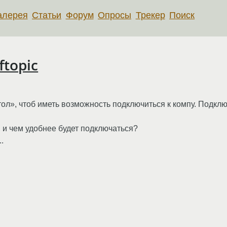
алерея
Статьи
Форум
Опросы
Трекер
Поиск
ftopic
л», чтоб иметь возможность подключиться к компу. Подключ
 и чем удобнее будет подключаться?
.