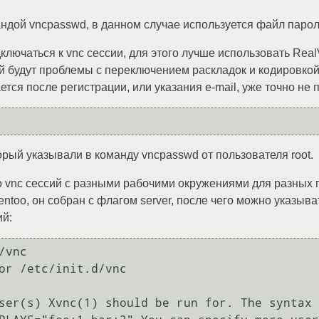
ндой vncpasswd, в данном случае используется файл пароля
лючаться к vnc сессии, для этого лучше использовать RealV
 будут проблемы с переключением раскладок и кодировкой в
ется после регистрации, или указания e-mail, уже точно не
орый указывали в команду vncpasswd от пользователя root.
о vnc сессий с разными рабочими окружениями для разных п
 gentoo, он собран с флагом server, после чего можно указыв
ий:
vnc

or /etc/init.d/vnc

ser(s) Xvnc(1) should be run for. The syntax 