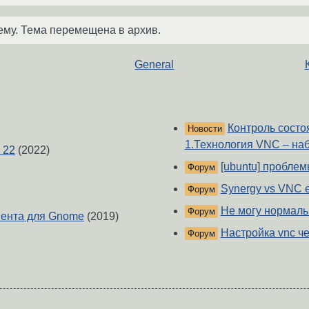
ему. Тема перемещена в архив.
General
Контроль состо
Новости
1.Технология VNC – на
 22
(2022)
[ubuntu] пробле
Форум
Synergy vs VNC e
Форум
Не могу нормальн
Форум
иента для Gnome
(2019)
Настройка vnc че
Форум