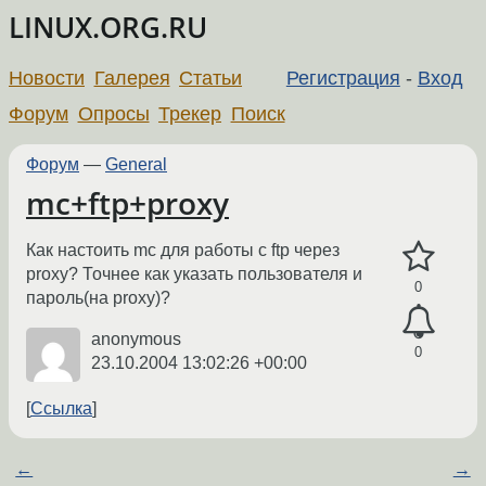
LINUX.ORG.RU
Новости
Галерея
Статьи
Регистрация
-
Вход
Форум
Опросы
Трекер
Поиск
Форум
—
General
mc+ftp+proxy
Как настоить mc для работы с ftp через
proxy? Точнее как указать пользователя и
0
пароль(на proxy)?
anonymous
0
23.10.2004 13:02:26 +00:00
Ссылка
←
→