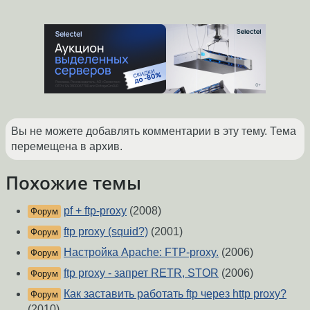
Вы не можете добавлять комментарии в эту тему. Тема
перемещена в архив.
Похожие темы
pf + ftp-proxy
(2008)
Форум
ftp proxy (squid?)
(2001)
Форум
Настройка Apache: FTP-proxy.
(2006)
Форум
ftp proxy - запрет RETR, STOR
(2006)
Форум
Как заставить работать ftp через http proxy?
Форум
(2010)