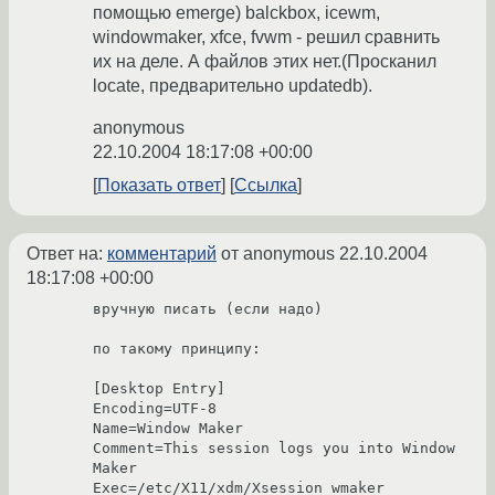
помощью emerge) balckbox, icewm,
windowmaker, xfce, fvwm - решил сравнить
их на деле. А файлов этих нет.(Просканил
locate, предварительно updatedb).
anonymous
22.10.2004 18:17:08 +00:00
Показать ответ
Ссылка
Ответ на:
комментарий
от anonymous
22.10.2004
18:17:08 +00:00
вручную писать (если надо)

по такому принципу:

[Desktop Entry]

Encoding=UTF-8

Name=Window Maker

Comment=This session logs you into Window 
Maker

Exec=/etc/X11/xdm/Xsession wmaker
