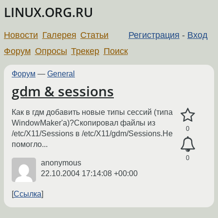
LINUX.ORG.RU
Новости
Галерея
Статьи
Регистрация
-
Вход
Форум
Опросы
Трекер
Поиск
Форум
—
General
gdm & sessions
Как в гдм добавить новые типы сессий (типа
WindowMaker'а)?Скопировал файлы из
0
/etc/X11/Sessions в /etc/X11/gdm/Sessions.Не
помогло...
0
anonymous
22.10.2004 17:14:08 +00:00
Ссылка