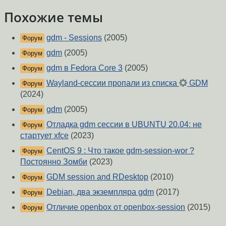
Похожие темы
gdm - Sessions
(2005)
Форум
gdm
(2005)
Форум
gdm в Fedora Core 3
(2005)
Форум
Wayland-сессии пропали из списка
GDM
Форум
(2024)
gdm
(2005)
Форум
Отладка gdm сессии в UBUNTU 20.04: не
Форум
стартует xfce
(2023)
CentOS 9 : Что такое gdm-session-wor ?
Форум
Постоянно Зомби
(2023)
GDM session and RDesktop
(2010)
Форум
Debian, два экземпляра gdm
(2017)
Форум
Отличие openbox от openbox-session
(2015)
Форум