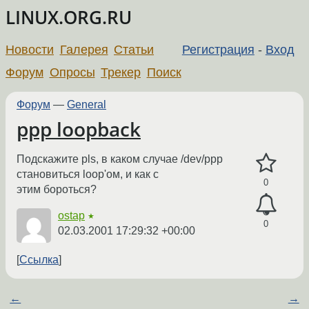
LINUX.ORG.RU
Новости
Галерея
Статьи
Регистрация
-
Вход
Форум
Опросы
Трекер
Поиск
Форум
—
General
ppp loopback
Подскажите pls, в каком случае /dev/ppp
становиться loop'ом, и как с
0
этим бороться?
ostap
★
0
02.03.2001 17:29:32 +00:00
Ссылка
←
→