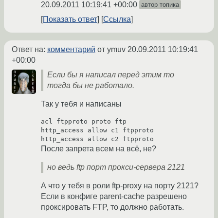
20.09.2011 10:19:41 +00:00
автор топика
Показать ответ
Ссылка
Ответ на:
комментарий
от ymuv
20.09.2011 10:19:41
+00:00
Если бы я написал перед этим то
тогда бы не работало.
Так у тебя и написаны
acl ftpproto proto ftp

http_access allow c1 ftpproto

http_access allow c2 ftpproto
После запрета всем на всё, не?
но ведь ftp порт прокси-сервера 2121
А что у тебя в роли ftp-proxy на порту 2121?
Если в конфиге parent-cache разрешено
проксировать FTP, то должно работать.