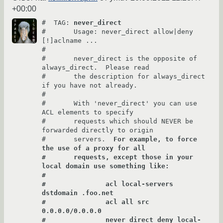
+00:00
#  TAG: 
never_direct
#       Usage: never_direct allow|deny 
[!]aclname ...

#

#       never_direct is the opposite of 
always_direct.  Please read

#       the description for always_direct 
if you have not already.

#

#       With 'never_direct' you can use 
ACL elements to specify

#       requests which should NEVER be 
forwarded directly to origin

#       servers.  
For example, to force 
the use of a proxy for all

#       requests, except those in your 
local domain use something like:

#

#               acl local-servers 
dstdomain .foo.net

#               acl all src 
0.0.0.0/0.0.0.0

#               never_direct deny local-