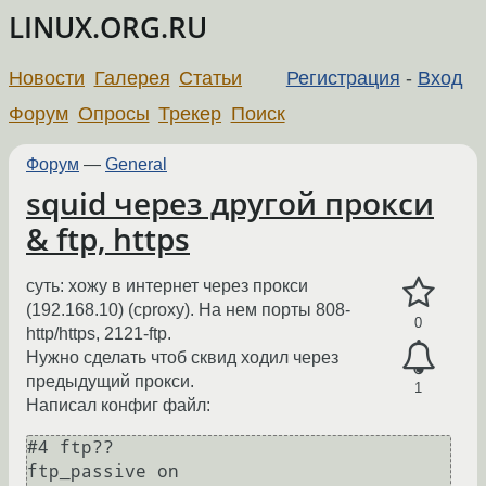
LINUX.ORG.RU
Новости
Галерея
Статьи
Регистрация
-
Вход
Форум
Опросы
Трекер
Поиск
Форум
—
General
squid через другой прокси
& ftp, https
суть: хожу в интернет через прокси
(192.168.10) (cproxy). На нем порты 808-
0
http/https, 2121-ftp.
Нужно сделать чтоб сквид ходил через
предыдущий прокси.
1
Написал конфиг файл:
#4 ftp??

ftp_passive on
