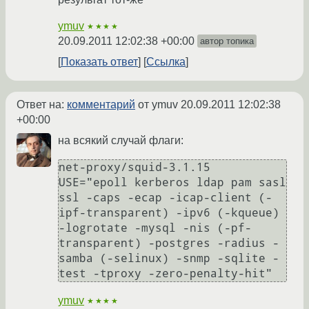
ymuv
★★★★
20.09.2011 12:02:38 +00:00
автор топика
Показать ответ
Ссылка
Ответ на:
комментарий
от ymuv
20.09.2011 12:02:38
+00:00
на всякий случай флаги:
net-proxy/squid-3.1.15  
USE="epoll kerberos ldap pam sasl 
ssl -caps -ecap -icap-client (-
ipf-transparent) -ipv6 (-kqueue) 
-logrotate -mysql -nis (-pf-
transparent) -postgres -radius -
samba (-selinux) -snmp -sqlite -
test -tproxy -zero-penalty-hit"
ymuv
★★★★