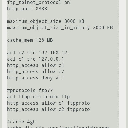
ftp_telnet_protocol on

http_port 8888

maximum_object_size 3000 KB

maximum_object_size_in_memory 2000 KB

cache_mem 128 MB

acl c2 src 192.168.12

acl c1 src 127.0.0.1

http_access allow c1

http_access allow c2

http_access deny all

#protocols ftp??

acl ftpproto proto ftp

http_access allow c1 ftpproto

http_access allow c2 ftpproto

#cache 4gb
