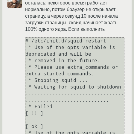
осталась: некоторое время работает
нормально, потом браузер не открывает
страницу, а через секунд 10 после начала
загрузки страницы, сквид начинает жрать
100% одного ядра. Если выполнить
# /etc/init.d/squid restart

 * Use of the opts variable is 
deprecated and will be

 * removed in the future.

 * Please use extra_commands or 
extra_started_commands.

 * Stopping squid ...

 * Waiting for squid to shutdown 
.................................
............................

 * Failed.                                                                 
[ !! ]

[ ok ]

 * Use of the opts variable is 