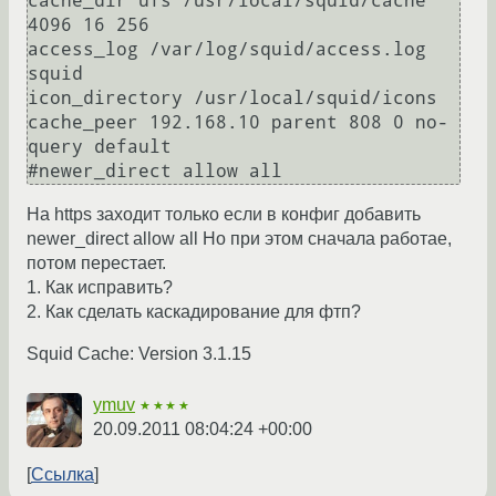
cache_dir ufs /usr/local/squid/cache 
4096 16 256

access_log /var/log/squid/access.log 
squid

icon_directory /usr/local/squid/icons

cache_peer 192.168.10 parent 808 0 no-
query default

На https заходит только если в конфиг добавить
newer_direct allow all Но при этом сначала работае,
потом перестает.
1. Как исправить?
2. Как сделать каскадирование для фтп?
Squid Cache: Version 3.1.15
ymuv
★★★★
20.09.2011 08:04:24 +00:00
Ссылка