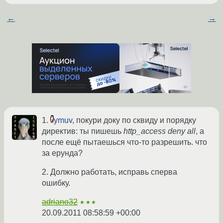
←
→
1.
ymuv
, покури доку по сквиду и порядку
директив: ты пишешь
http_access deny all
, а
после ещё пытаешься что-то разрешить. что
за ерунда?
2. Должно работать, исправь сперва
ошибку.
adriano32
★★★
20.09.2011 08:58:59 +00:00