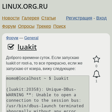
LINUX.ORG.RU
Новости
Галерея
Статьи
Регистрация
-
Вход
Форум
Опросы
Трекер
Поиск
Форум
—
General
luakit
Доброго времени суток. Если запускаю
luakit от root-а, то все прекрасно, если же
0
запускаю от юзера, вижу следующее:
momo@localhost ~ $ luakit

1
(luakit:20358): Unique-DBus-
WARNING **: Unable to open a 
connection to the session bus: 
/usr/bin/dbus-launch terminated 
abnormally without any error 