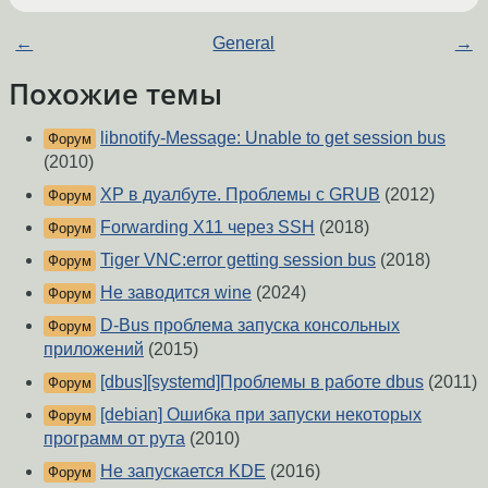
←
General
→
Похожие темы
libnotify-Message: Unable to get session bus
Форум
(2010)
XP в дуалбуте. Проблемы с GRUB
(2012)
Форум
Forwarding X11 через SSH
(2018)
Форум
Tiger VNC:error getting session bus
(2018)
Форум
Не заводится wine
(2024)
Форум
D-Bus проблема запуска консольных
Форум
приложений
(2015)
[dbus][systemd]Проблемы в работе dbus
(2011)
Форум
[debian] Ошибка при запуски некоторых
Форум
программ от рута
(2010)
Не запускается KDE
(2016)
Форум