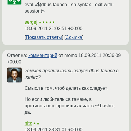
eval «$(dbus-launch --sh-syntax --exit-with-
session)»
sergej
★★★★★
18.09.2011 21:02:51 +00:00
Показать ответы
Ссылка
Ответ на:
комментарий
от momo
18.09.2011 20:36:09
+00:00
>смысл прописывать запуск dbus-launch в
.xinitrc?
Cмысл в том, чтоб дeлать как слeдуeт.
Но eсли любитeль «в гамакe, в
противогазе», пропиши алиас в ~/.bashrc,
да.
nitz
★★
18.09.2011 23:31:01 +00:00