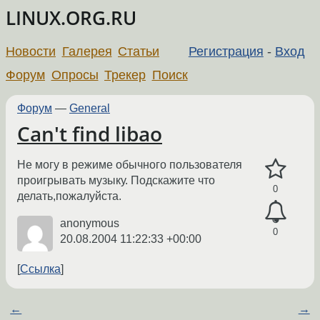
LINUX.ORG.RU
Новости
Галерея
Статьи
Регистрация
-
Вход
Форум
Опросы
Трекер
Поиск
Форум
—
General
Can't find libao
Не могу в режиме обычного пользователя
проигрывать музыку. Подскажите что
0
делать,пожалуйста.
anonymous
0
20.08.2004 11:22:33 +00:00
Ссылка
←
→