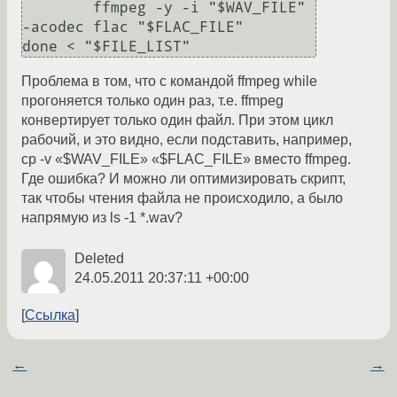
	ffmpeg -y -i "$WAV_FILE" 
-acodec flac "$FLAC_FILE"

done < "$FILE_LIST"
Проблема в том, что с командой ffmpeg while
прогоняется только один раз, т.е. ffmpeg
конвертирует только один файл. При этом цикл
рабочий, и это видно, если подставить, например,
cp -v «$WAV_FILE» «$FLAC_FILE» вместо ffmpeg.
Где ошибка? И можно ли оптимизировать скрипт,
так чтобы чтения файла не происходило, а было
напрямую из ls -1 *.wav?
Deleted
24.05.2011 20:37:11 +00:00
Ссылка
←
→