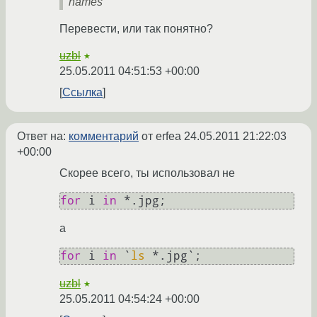
names
Перевести, или так понятно?
uzbl
★
25.05.2011 04:51:53 +00:00
Ссылка
Ответ на:
комментарий
от erfea
24.05.2011 21:22:03
+00:00
Скорее всего, ты использовал не
for
 i 
in
 *.jpg;
а
for
 i 
in
 `
ls
 *.jpg`;
uzbl
★
25.05.2011 04:54:24 +00:00