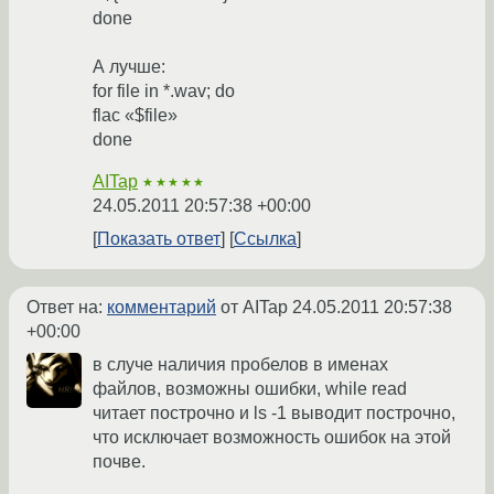
done
А лучше:
for file in *.wav; do
flac «$file»
done
AITap
★★★★★
24.05.2011 20:57:38 +00:00
Показать ответ
Ссылка
Ответ на:
комментарий
от AITap
24.05.2011 20:57:38
+00:00
в случе наличия пробелов в именах
файлов, возможны ошибки, while read
читает построчно и ls -1 выводит построчно,
что исключает возможность ошибок на этой
почве.