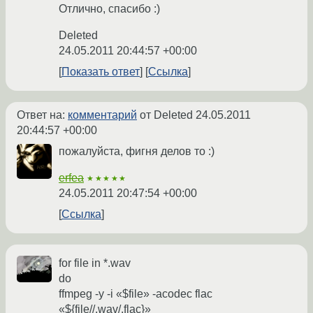
Отлично, спасибо :)
Deleted
24.05.2011 20:44:57 +00:00
Показать ответ
Ссылка
Ответ на:
комментарий
от Deleted
24.05.2011
20:44:57 +00:00
пожалуйста, фигня делов то :)
erfea
★★★★★
24.05.2011 20:47:54 +00:00
Ссылка
for file in *.wav
do
ffmpeg -y -i «$file» -acodec flac
«${file//.wav/.flac}»