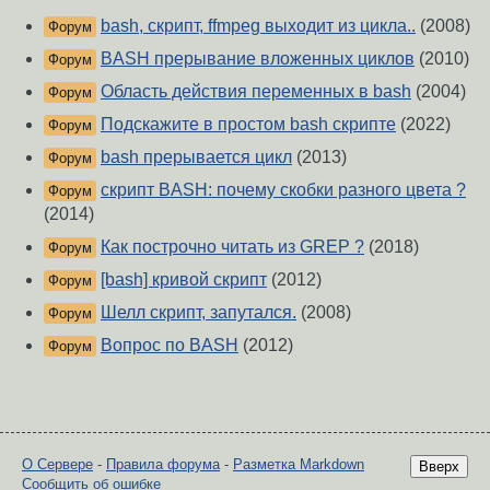
bash, скрипт, ffmpeg выходит из цикла..
(2008)
Форум
BASH прерывание вложенных циклов
(2010)
Форум
Область действия переменных в bash
(2004)
Форум
Подскажите в простом bash скрипте
(2022)
Форум
bash прерывается цикл
(2013)
Форум
скрипт BASH: почему скобки разного цвета ?
Форум
(2014)
Как построчно читать из GREP ?
(2018)
Форум
[bash] кривой скрипт
(2012)
Форум
Шелл скрипт, запутался.
(2008)
Форум
Вопрос по BASH
(2012)
Форум
О Сервере
-
Правила форума
-
Разметка Markdown
Вверх
Сообщить об ошибке