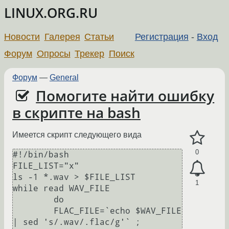
LINUX.ORG.RU
Новости
Галерея
Статьи
Регистрация
-
Вход
Форум
Опросы
Трекер
Поиск
Форум
—
General
Помогите найти ошибку
в скрипте на bash
Имеется скрипт следующего вида
0
#!/bin/bash

FILE_LIST="x"

ls -1 *.wav > $FILE_LIST

1
while read WAV_FILE 

	do 

	FLAC_FILE=`echo $WAV_FILE 
| sed 's/.wav/.flac/g'` ;
