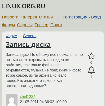
LINUX.ORG.RU
Новости
Галерея
Статьи
Регистрация
-
Вход
Форум
Опросы
Трекер
Поиск
Форум
—
General
Запись диска
Записал диск.По объему все нормально, но
вот как стал открывать так видео не
0
работает, текстовые файлы не
открываются, музыка не поет, книги и фото
то же самое, из rar архива исчезло
1
видео.Кто знакет что такое и как
восстановить данные?
chel1234
21.05.2011 04:36:02 +00:00