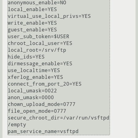
anonymous_enable=NO

local_enable=YES

virtual_use_local_privs=YES

write_enable=YES

guest_enable=YES

user_sub_token=$USER

chroot_local_user=YES

local_root=/srv/ftp

hide_ids=YES

dirmessage_enable=YES

use_localtime=YES

xferlog_enable=YES

connect_from_port_20=YES

local_umask=0022

anon_umask=0000

chown_upload_mode=0777

file_open_mode=0777

secure_chroot_dir=/var/run/vsftpd
/empty
