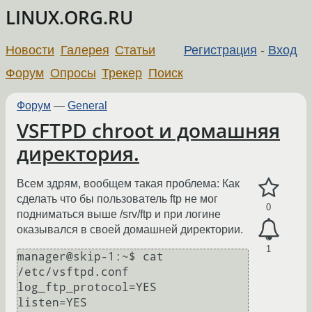
LINUX.ORG.RU
Новости
Галерея
Статьи
Регистрация
-
Вход
Форум
Опросы
Трекер
Поиск
Форум
—
General
VSFTPD chroot и домашняя
директория.
Всем здрям, вообщем такая проблема: Как
сделать что бы пользователь ftp не мог
0
подниматься выше /srv/ftp и при логине
оказывался в своей домашней директории.
1
manager@skip-1:~$ cat 
/etc/vsftpd.conf 

log_ftp_protocol=YES

listen=YES
