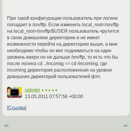
При такой конфигурации пользователь при логине
попадает в /srv/ftp. Если изменить local_root=/srv/ftp
на local_root=/srv/ftp/$USER пользователь чрутится
в свою домашнюю директорию и не имеет
возможности перейти на директорию выше, а мне
необходимо чтобы он мог подниматься на один
уровень вверх но не дальше /srv/ftp, то есть что бы
после логина cd ../incomig == cd /incoming, где
incoming директория расположенная на уровне
домашних директорий пользователей фтп.
splinter
★★★★★
13.05.2011 07:57:56 +00:00
Ссылка
←
→