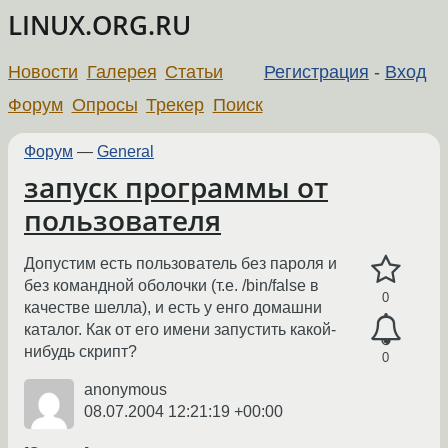
LINUX.ORG.RU
Новости
Галерея
Статьи
Регистрация
-
Вход
Форум
Опросы
Трекер
Поиск
Форум
—
General
запуск программы от
пользователя
Допустим есть пользователь без пароля и
без командной оболочки (т.е. /bin/false в
0
качестве шелла), и есть у енго домашни
каталог. Как от его имени запустить какой-
нибудь скрипт?
0
anonymous
08.07.2004 12:21:19 +00:00