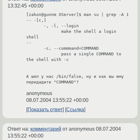
13:32:45 +00:00
[zakon@gunnm XServer]$ man su | grep -A 1 
-- -[c,]

       -, -l, --login

              make the shell a login 
shell

--

       -c, --commmand=COMMAND

              pass a single COMMAND to 
the shell with -c

А шел у нас /bin/false, ну и как вы ему 
передадите "COMMAND"?
anonymous
08.07.2004 13:55:22 +00:00
Показать ответ
Ссылка
Ответ на:
комментарий
от anonymous
08.07.2004
13:55:22 +00:00