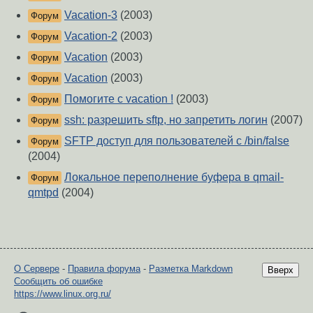
Vacation-3
(2003)
Форум
Vacation-2
(2003)
Форум
Vacation
(2003)
Форум
Vacation
(2003)
Форум
Помогите с vacation !
(2003)
Форум
ssh: разрешить sftp, но запретить логин
(2007)
Форум
SFTP доступ для пользователей с /bin/false
Форум
(2004)
Локальное переполнение буфера в qmail-
Форум
qmtpd
(2004)
О Сервере
-
Правила форума
-
Разметка Markdown
Вверх
Сообщить об ошибке
https://www.linux.org.ru/