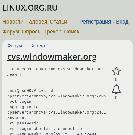
LINUX.ORG.RU
Новости
Галерея
Статьи
Регистрация
-
Вход
Форум
Опросы
Трекер
Поиск
Форум
—
General
cvs.windowmaker.org
Это у меня толко или cvs.windowmaker.org 
лежит?

0
ansi@bsd007# cvs -d 
:pserver:anoncvs@cvs.windowmaker.org:/cvs
0
root login

Logging in to 
:pserver:anoncvs@cvs.windowmaker.org:2401
/cvsroot

CVS password: 

cvs [login aborted]: connect to 
cvs.windowmaker.org(65.75.10.40):2401 