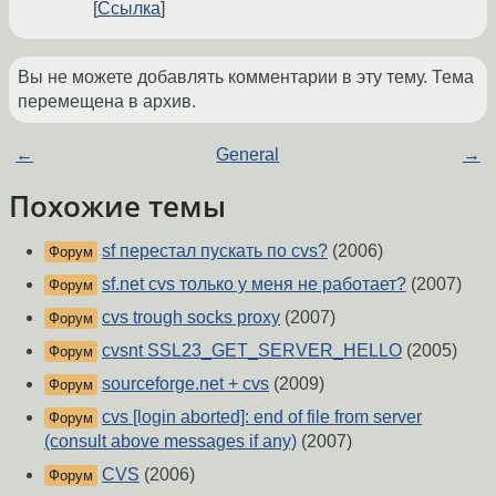
Ссылка
Вы не можете добавлять комментарии в эту тему. Тема
перемещена в архив.
←
General
→
Похожие темы
sf перестал пускать по cvs?
(2006)
Форум
sf.net cvs только у меня не работает?
(2007)
Форум
cvs trough socks proxy
(2007)
Форум
cvsnt SSL23_GET_SERVER_HELLO
(2005)
Форум
sourceforge.net + cvs
(2009)
Форум
cvs [login aborted]: end of file from server
Форум
(consult above messages if any)
(2007)
CVS
(2006)
Форум