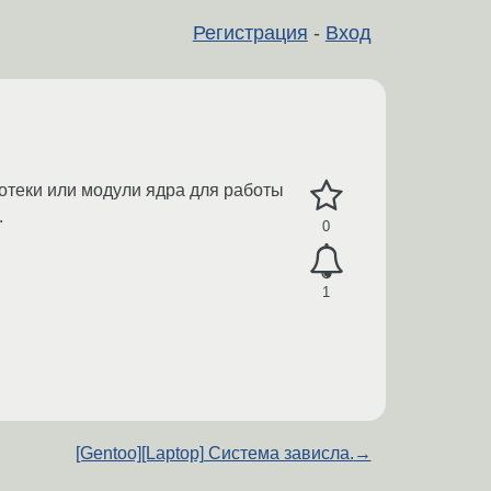
Регистрация
-
Вход
отеки или модули ядра для работы
.
0
1
[Gentoo][Laptop] Система зависла.
→