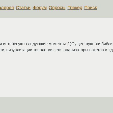
алерея
Статьи
Форум
Опросы
Трекер
Поиск
ми интересуют следующие моменты: 1)Существуют ли библи
и, визуализации топологии сети, анализаторы пакетов и т.д