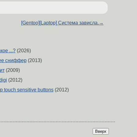
[Gentoo][Laptop] Система зависла.
→
ое ...?
(2026)
ee сниффер
(2013)
ит
(2009)
igi
(2012)
touch sensitive buttons
(2012)
Вверх