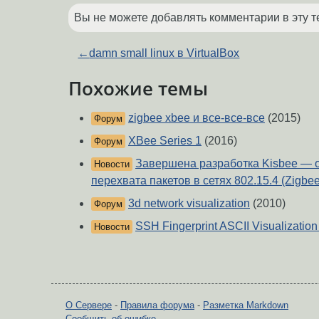
Вы не можете добавлять комментарии в эту т
←
damn small linux в VirtualBox
Похожие темы
zigbee xbee и все-все-все
(2015)
Форум
XBee Series 1
(2016)
Форум
Завершена разработка Kisbee — о
Новости
перехвата пакетов в сетях 802.15.4 (Zigbee
3d network visualization
(2010)
Форум
SSH Fingerprint ASCII Visualizati
Новости
О Сервере
-
Правила форума
-
Разметка Markdown
Сообщить об ошибке