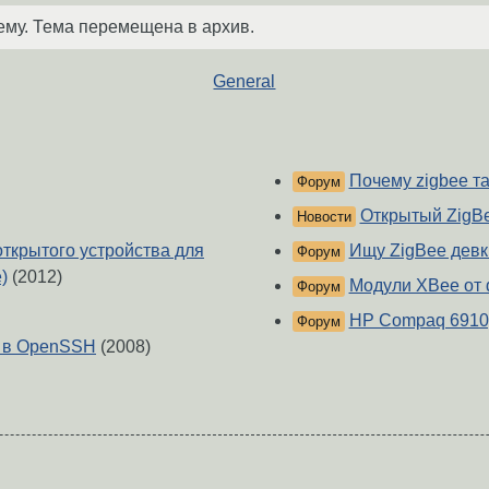
ему. Тема перемещена в архив.
General
Почему zigbee так
Форум
Открытый ZigB
Новости
ткрытого устройства для
Ищу ZigBee девк
Форум
)
(2012)
Модули XBee от d
Форум
HP Compaq 6910p 
Форум
on в OpenSSH
(2008)