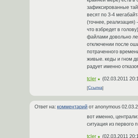
зафиксированные тайм
весят по 3-4 мегабай
(точнее, реализация) 
что взбредет в голову
файлами довольно лег
отключении после оши
потраченного времени
живые. кеды и гном дв
радует именно отказо
tcler
(
02.03.2011 20:
★
Ссылка
Ответ на:
комментарий
от anonymous
02.03.
вот именно, централи
ситуация из первого 
tcler
(
02.03.2011 20:
★