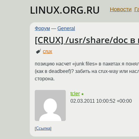
LINUX.ORG.RU
Новости
Г
Форум
—
General
[CRUX] /usr/share/doc в
crux
позицию насчет «junk files» в пакетах я пон
(как в deadbeef)? забить на crux-way или нас
сторона.
tcler
★
02.03.2011 10:00:52 +00:00
Ссылка