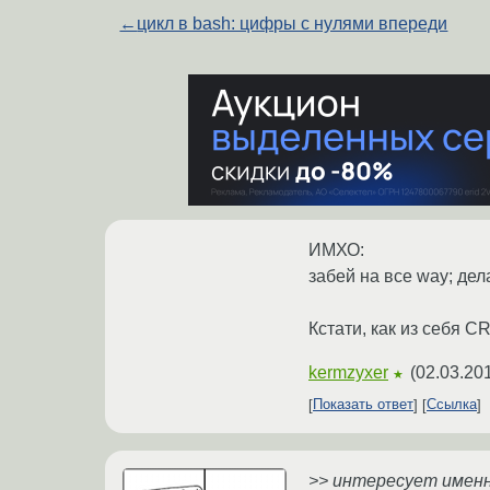
←
цикл в bash: цифры с нулями впереди
ИМХО:
забей на все way; дел
Кстати, как из себя 
kermzyxer
(
02.03.20
★
Показать ответ
Ссылка
>> интересует именн