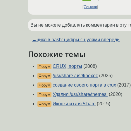
Ссылка
Вы не можете добавлять комментарии в эту т
←
цикл в bash: цифры с нулями впереди
Похожие темы
CRUX, порты
(2008)
Форум
/usr/share /usr/libexec
(2025)
Форум
создание своего порта в crux
(2017)
Форум
Удалил /usr/share/themes.
(2020)
Форум
Иконки из /usr/share
(2015)
Форум