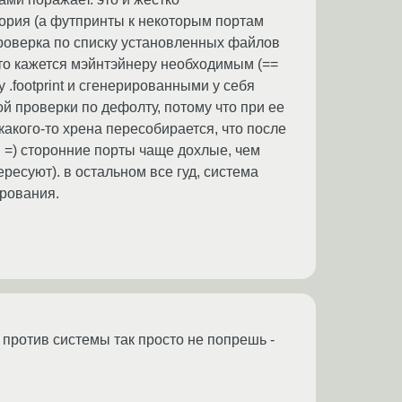
ория (а футпринты к некоторым портам
 проверка по списку установленных файлов
 что кажется мэйнтэйнеру необходимым (==
у .footprint и сгенерированными у себя
 проверки по дефолту, потому что при ее
какого-то хрена пересобирается, что после
я =) сторонние порты чаще дохлые, чем
ресуют). в остальном все гуд, система
ирования.
 против системы так просто не попрешь -