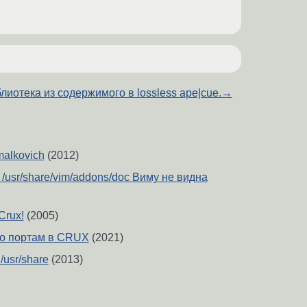
лиотека из содержимого в lossless ape|cue.
→
/malkovich
(2012)
/usr/share/vim/addons/doc Виму не видна
Crux!
(2005)
по портам в CRUX
(2021)
 /usr/share
(2013)