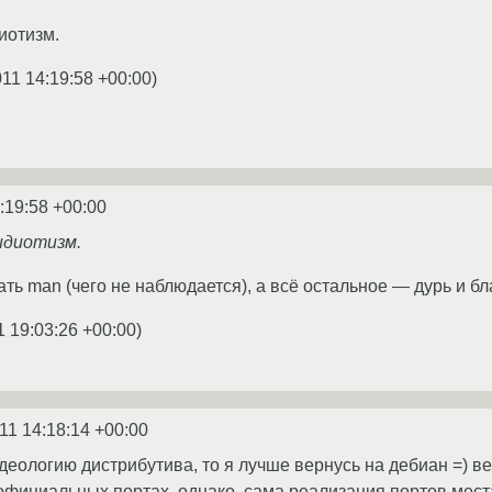
иотизм.
011 14:19:58 +00:00
)
:19:58 +00:00
идиотизм.
ь man (чего не наблюдается), а всё остальное — дурь и бл
1 19:03:26 +00:00
)
11 14:18:14 +00:00
идеологию дистрибутива, то я лучше вернусь на дебиан =) в
 официальных портах. однако, сама реализация портов мест