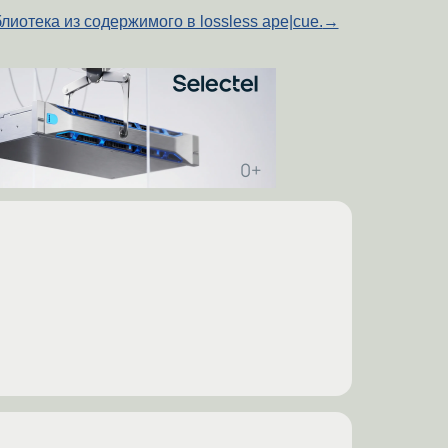
лиотека из содержимого в lossless ape|cue.
→