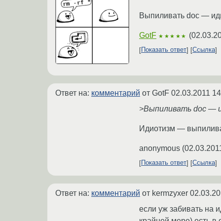
Выпиливать doc — ид
GotF
(
02.03.2
★★★★★
Показать ответ
Ссылка
Ответ на:
комментарий
от GotF
02.03.2011 14
>Выпиливать doc — 
Идиотизм — выпиливат
anonymous
(
02.03.201
Показать ответ
Ссылка
Ответ на:
комментарий
от kermzyxer
02.03.20
если уж забивать на 
крайней мере) есть в