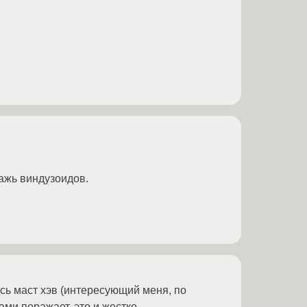
ажь виндузоидов.
есь маст хэв (интересующий меня, по
ами поражает. это и жестко