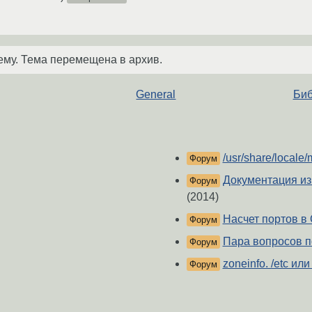
ему. Тема перемещена в архив.
General
Биб
/usr/share/locale
Форум
Документация из 
Форум
(2014)
Насчет портов в 
Форум
Пара вопросов 
Форум
zoneinfo. /etc или
Форум