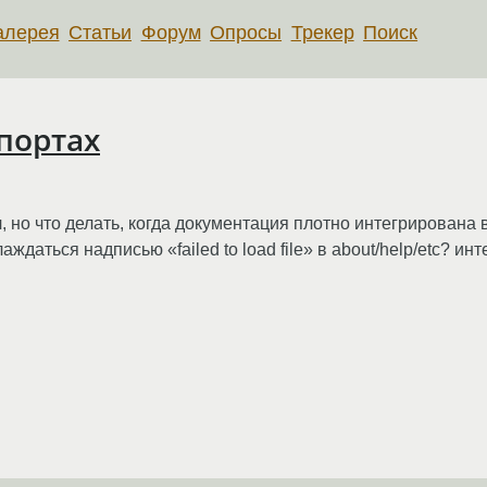
алерея
Статьи
Форум
Опросы
Трекер
Поиск
 портах
ял, но что делать, когда документация плотно интегрирована
лаждаться надписью «failed to load file» в about/help/etc? 