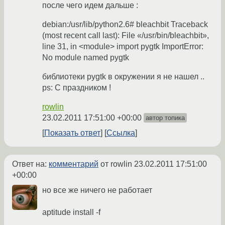
после чего идем дальше :
debian:/usr/lib/python2.6# bleachbit Traceback
(most recent call last): File «/usr/bin/bleachbit»,
line 31, in <module> import pygtk ImportError:
No module named pygtk
библиотеки pygtk в окружении я не нашел ..
ps: C праздником !
rowlin
23.02.2011 17:51:00 +00:00
автор топика
Показать ответ
Ссылка
Ответ на:
комментарий
от rowlin
23.02.2011 17:51:00
+00:00
но все же ничего не работает
aptitude install -f