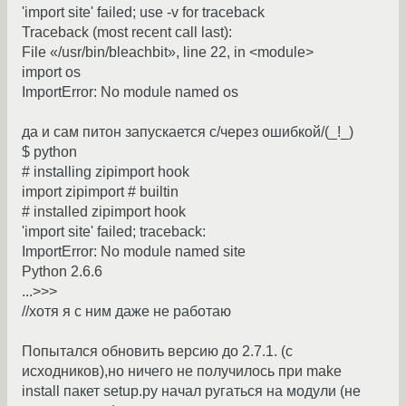
'import site' failed; use -v for traceback
Traceback (most recent call last):
File «/usr/bin/bleachbit», line 22, in <module>
import os
ImportError: No module named os
да и сам питон запускается c/через ошибкой/(_!_)
$ python
# installing zipimport hook
import zipimport # builtin
# installed zipimport hook
'import site' failed; traceback:
ImportError: No module named site
Python 2.6.6
...>>>
//хотя я с ним даже не работаю
Попытался обновить версию до 2.7.1. (с
исходников),но ничего не получилось при make
install пакет setup.py начал ругаться на модули (не