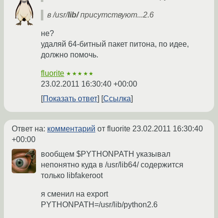
в /usr/
lib/
присутствуют...2.6
не?
удаляй 64-битный пакет питона, по идее,
должно помочь.
fluorite
★★★★★
23.02.2011 16:30:40 +00:00
Показать ответ
Ссылка
Ответ на:
комментарий
от fluorite
23.02.2011 16:30:40
+00:00
вообщем $PYTHONPATH указывал
непонятно куда в /usr/lib64/ содержится
только libfakeroot
я сменил на export
PYTHONPATH=/usr/lib/python2.6