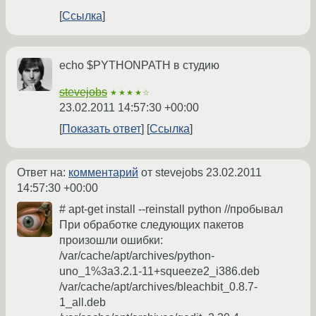
Ссылка
echo $PYTHONPATH в студию
stevejobs
★★★★☆
23.02.2011 14:57:30 +00:00
Показать ответ
Ссылка
Ответ на:
комментарий
от stevejobs
23.02.2011
14:57:30 +00:00
# apt-get install --reinstall python //пробывал
При обработке следующих пакетов
произошли ошибки:
/var/cache/apt/archives/python-
uno_1%3a3.2.1-11+squeeze2_i386.deb
/var/cache/apt/archives/bleachbit_0.8.7-
1_all.deb