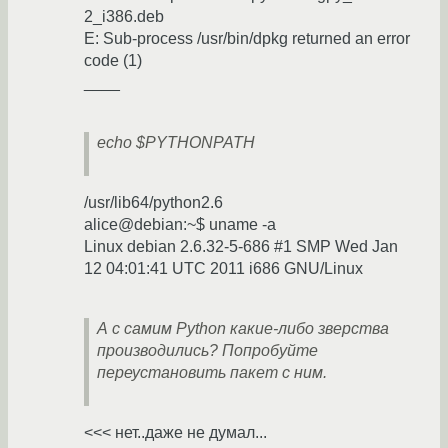
2_i386.deb
E: Sub-process /usr/bin/dpkg returned an error
code (1)
____
echo $PYTHONPATH
/usr/lib64/python2.6
alice@debian:~$ uname -a
Linux debian 2.6.32-5-686 #1 SMP Wed Jan
12 04:01:41 UTC 2011 i686 GNU/Linux
А с самим Python какие-либо зверства
производились? Попробуйте
переустановить пакет с ним.
<<< нет..даже не думал...