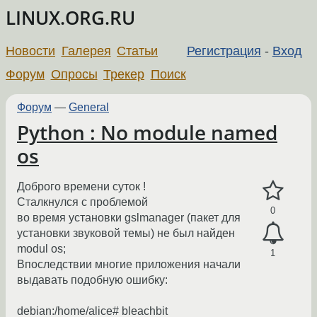
LINUX.ORG.RU
Новости
Галерея
Статьи
Регистрация
-
Вход
Форум
Опросы
Трекер
Поиск
Форум
—
General
Python : No module named
os
Доброго времени суток !
Сталкнулся с проблемой
0
во время установки gslmanager (пакет для
установки звуковой темы) не был найден
modul os;
1
Впоследствии многие приложения начали
выдавать подобную ошибку:
debian:/home/alice# bleachbit