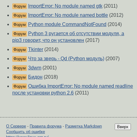
ImportError: No module named gtk
(2011)
Форум
ImportError: No module named bottle
(2012)
Форум
Python module CommandNotFound
(2014)
Форум
Python 3 ругается об отсутствии модуля, а
Форум
pip3 говорит, что он установлен
(2017)
Tkinter
(2014)
Форум
Что за зверь - Qd (Python модуль)
(2007)
Форум
3dwm
(2001)
Форум
Бидон
(2018)
Форум
Ошибка ImportError: No module named readline
Форум
после установки python 2.6
(2011)
О Сервере
-
Правила форума
-
Разметка Markdown
Вверх
Сообщить об ошибке