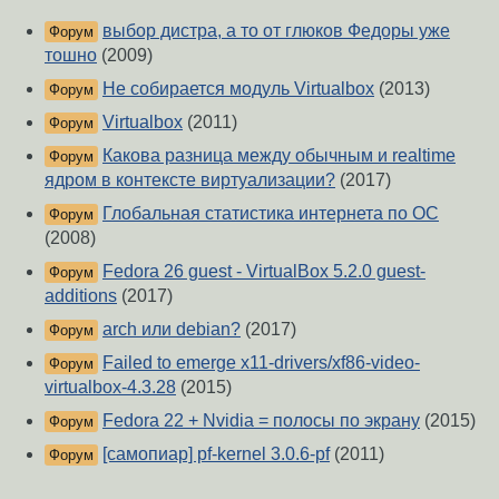
выбор дистра, а то от глюков Федоры уже
Форум
тошно
(2009)
Не собирается модуль Virtualbox
(2013)
Форум
Virtualbox
(2011)
Форум
Какова разница между обычным и realtime
Форум
ядром в контексте виртуализации?
(2017)
Глобальная статистика интернета по ОС
Форум
(2008)
Fedora 26 guest - VirtualBox 5.2.0 guest-
Форум
additions
(2017)
arch или debian?
(2017)
Форум
Failed to emerge x11-drivers/xf86-video-
Форум
virtualbox-4.3.28
(2015)
Fedora 22 + Nvidia = полосы по экрану
(2015)
Форум
[самопиар] pf-kernel 3.0.6-pf
(2011)
Форум