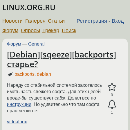
LINUX.ORG.RU
Новости
Галерея
Статьи
Регистрация
-
Вход
Форум
Опросы
Трекер
Поиск
Форум
—
General
[Debian][sqeeze][backports]
старье?
backports
,
debian
Наряду со стабильной системой захотелось
иметь часть свежего софта. Для этих целей
0
вроде-бы существует сабж. Делал все по
инструкции
. Но удивительно что там софта
практчески нет
1
virtualbox