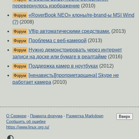
перевернулось изображение
(2010)
«RoverBook NEO» клоны/re-brand-ы MSI Wind
Форум
(?)
(2008)
Vflip автоматическими средствами.
(2013)
Форум
Проблема с веб-камерой
(2013)
Форум
Нужно демонстрировать через интернет
Форум
записи на доске или бумаге в реалтайме
(2016)
Поддержка камер в ноутбуках
(2012)
Форум
[ненависть][проприетарщина] Skype не
Форум
работает камера
(2010)
О Сервере
-
Правила форума
-
Разметка Markdown
Вверх
Сообщить об ошибке
https://www.linux.org.ru/