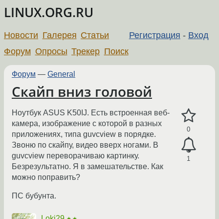
LINUX.ORG.RU
Новости
Галерея
Статьи
Регистрация
-
Вход
Форум
Опросы
Трекер
Поиск
Форум
—
General
Скайп вниз головой
Ноутбук ASUS K50IJ. Есть встроенная веб-
камера, изображение с которой в разных
0
приложениях, типа guvcview в порядке.
Звоню по скайпу, видео вверх ногами. В
guvcview переворачиваю картинку.
1
Безрезультатно. Я в замешательстве. Как
можно поправить?
ПС бубунта.
Loki29
★★