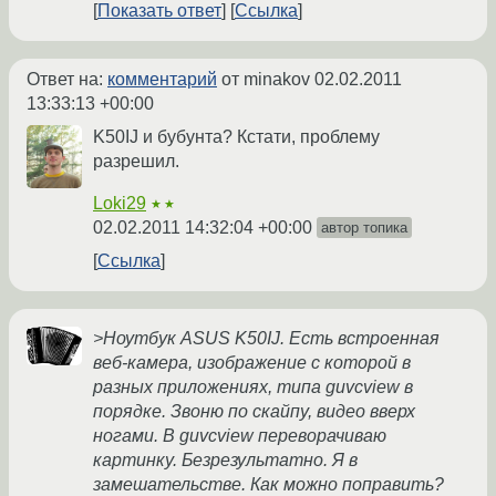
Показать ответ
Ссылка
Ответ на:
комментарий
от minakov
02.02.2011
13:33:13 +00:00
K50IJ и бубунта? Кстати, проблему
разрешил.
Loki29
★★
02.02.2011 14:32:04 +00:00
автор топика
Ссылка
>Ноутбук ASUS K50IJ. Есть встроенная
веб-камера, изображение с которой в
разных приложениях, типа guvcview в
порядке. Звоню по скайпу, видео вверх
ногами. В guvcview переворачиваю
картинку. Безрезультатно. Я в
замешательстве. Как можно поправить?