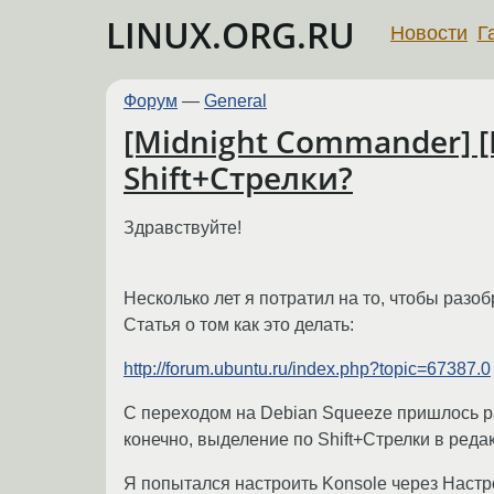
LINUX.ORG.RU
Новости
Г
Форум
—
General
[Midnight Commander] 
Shift+Стрелки?
Здравствуйте!
Несколько лет я потратил на то, чтобы разо
Статья о том как это делать:
http://forum.ubuntu.ru/index.php?topic=67387.0
С переходом на Debian Squeeze пришлось ра
конечно, выделение по Shift+Стрелки в реда
Я попытался настроить Konsole через Настро