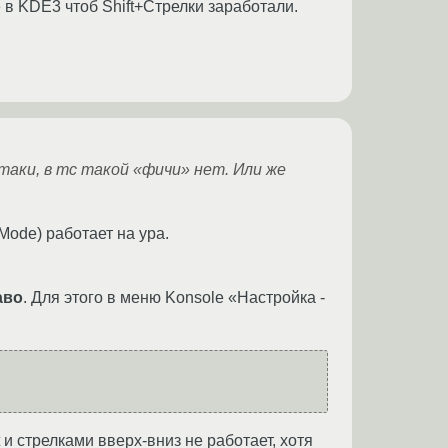
e в KDE3 чтоб Shift+Стрелки заработали.
таки, в mc такой «фичи» нет. Или же
 Mode) работает на ура.
аво
. Для этого в меню Konsole «Настройка -
 и стрелками вверх-вниз не работает, хотя