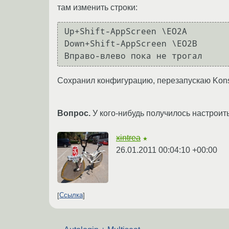
там изменить строки:
Up+Shift-AppScreen \EO2A

Down+Shift-AppScreen \EO2B

Вправо-влево пока не трогал
Сохранил конфигурацию, перезапускаю Konsol
Вопрос.
У кого-нибудь получилось настроит
xintrea
★
26.01.2011 00:04:10 +00:00
Ссылка