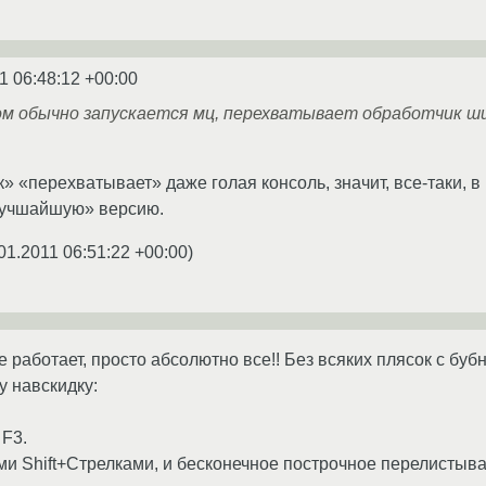
1 06:48:12 +00:00
м обычно запускается мц, перехватывает обработчик шиф
» «перехватывает» даже голая консоль, значит, все-таки, в
учшайшую» версию.
01.2011 06:51:22 +00:00
)
е работает, просто абсолютно все!! Без всяких плясок с буб
у навскидку:
 F3.
ыми Shift+Стрелками, и бесконечное построчное перелистыв