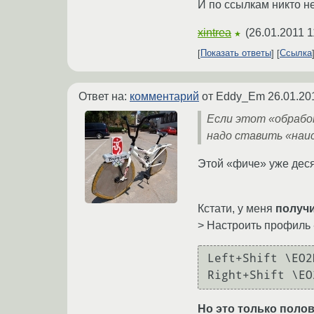
И по ссылкам никто не
xintrea
(
26.01.2011 1
★
Показать ответы
Ссылка
Ответ на:
комментарий
от Eddy_Em
26.01.20
Если этот «обработ
надо ставить «наи
Этой «фиче» уже десят
Кстати, у меня
получи
> Настроить профиль 
Left+Shift \EO2D
Right+Shift \EO
Но это только поло