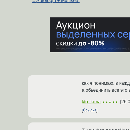
←
Autologin + Multiseat
как я понимаю, в каж
а обьединить все это 
kto_tama
(
26.
★★★★★
Ссылка