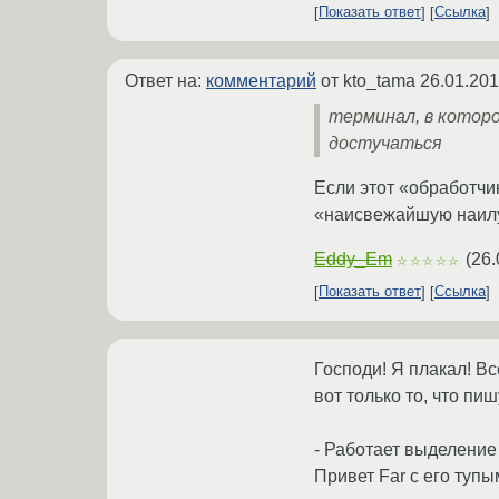
Показать ответ
Ссылка
Ответ на:
комментарий
от kto_tama
26.01.201
терминал, в которо
достучаться
Если этот «обработчик
«наисвежайшую наил
Eddy_Em
(
26.
☆☆☆☆☆
Показать ответ
Ссылка
Господи! Я плакал! Вс
вот только то, что пиш
- Работает выделение
Привет Far с его туп