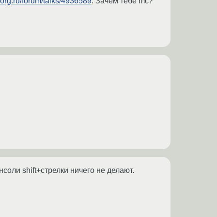
.org.ru/forum/talks/4936589
. Зачем тебе mc?
нсоли shift+стрелки ничего не делают.