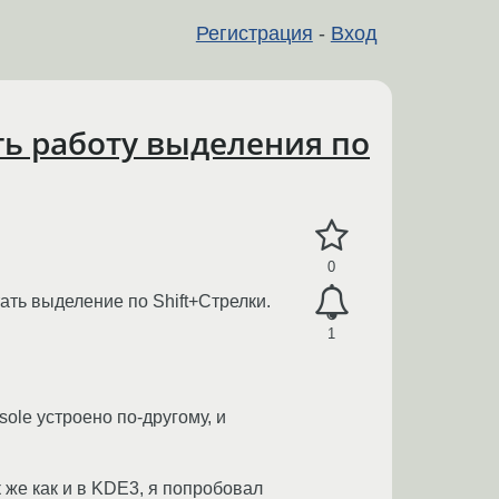
Регистрация
-
Вход
ть работу выделения по
0
ать выделение по Shift+Стрелки.
1
le устроено по-другому, и
 же как и в KDE3, я попробовал