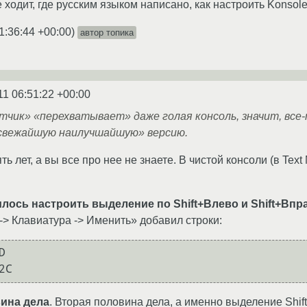
 ходит, где русским языком написано, как настроить Konsol
1:36:44 +00:00
)
автор топика
11 06:51:22 +00:00
чик» «перехватывает» даже голая консоль, значит, все-
свежайшую наилучшайшую» версию.
ь лет, а вы все про нее не знаете. В чистой консоли (в Text
лось настроить выделение по Shift+Влево и Shift+Впр
-> Клавиатура -> Именить» добавил строки:


2C
вина дела
. Вторая половина дела, а именно выделение Shift