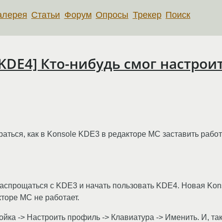
алерея
Статьи
Форум
Опросы
Трекер
Поиск
[KDE4] Кто-нибудь смог настрои
браться, как в Konsole KDE3 в редакторе MC заставить работ
спрощаться с KDE3 и начать пользовать KDE4. Новая Konso
кторе MC не работает.
йка -> Настроить профиль -> Клавиатура -> Именить. И, так