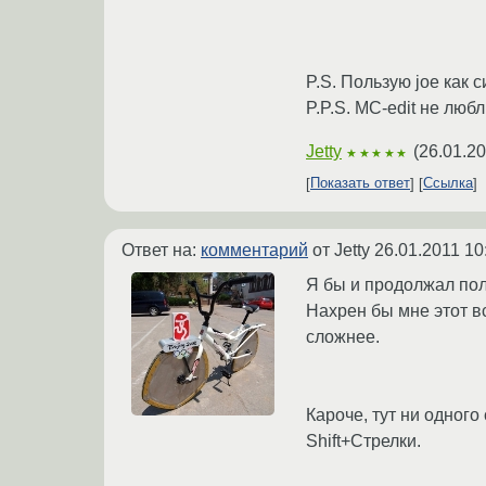
P.S. Пользую joe как 
P.P.S. MC-edit не любл
Jetty
(
26.01.20
★★★★★
Показать ответ
Ссылка
Ответ на:
комментарий
от Jetty
26.01.2011 10
Я бы и продолжал пол
Нахрен бы мне этот в
сложнее.
Кароче, тут ни одного
Shift+Стрелки.