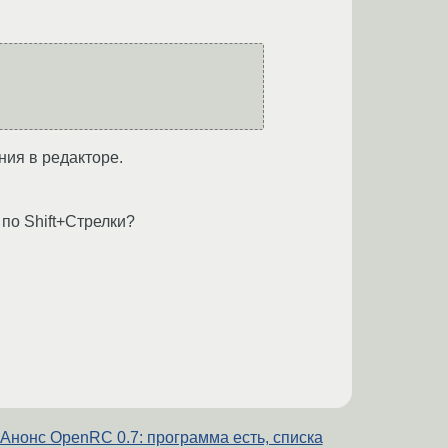
ния в редакторе.
по Shift+Стрелки?
Анонс OpenRC 0.7: программа есть, списка