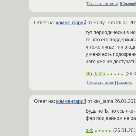
Показать ответы
Ссылка
Ответ на:
комментарий
от Eddy_Em
26.01.20
тут периодически в н
те, кто его поддержив
я тоже нигде , ни в о
у меня есть подозрени
него уже не достучать
kto_tama
(
26.
★★★★★
Показать ответ
Ссылка
Ответ на:
комментарий
от kto_tama
26.01.201
Будь не Ъ, по ссылке-
фар под вайном не ра
akk
(
26.01.201
★★★★★