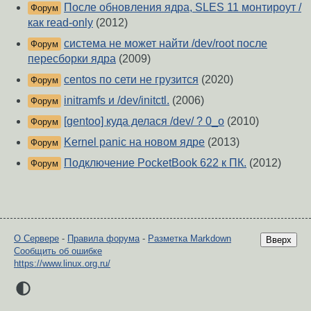
После обновления ядра, SLES 11 монтироут /
Форум
как read-only
(2012)
система не может найти /dev/root после
Форум
пересборки ядра
(2009)
centos по сети не грузится
(2020)
Форум
initramfs и /dev/initctl.
(2006)
Форум
[gentoo] куда делася /dev/ ? 0_o
(2010)
Форум
Kernel panic на новом ядре
(2013)
Форум
Подключение PocketBook 622 к ПК.
(2012)
Форум
О Сервере
-
Правила форума
-
Разметка Markdown
Вверх
Сообщить об ошибке
https://www.linux.org.ru/