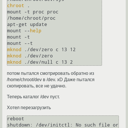
chroot
 .

mount -t proc proc 
/home/chroot/proc

apt-get update

mount --
help
mount -t

mknod
mknod
mknod
потом пытался смотрировать обратно из
/home/chroot/dev в /dev. xD Даже пытался
скопировать, все не удачно.
Теперь каталог /dev пуст.
Хотел перезагрузить
reboot

shutdown: /dev/initctl: No such file or 