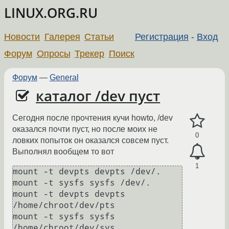
LINUX.ORG.RU
Новости
Галерея
Статьи
Регистрация
-
Вход
Форум
Опросы
Трекер
Поиск
Форум
—
General
каталог /dev пуст
Сегодня после прочтения кучи howto, /dev
оказался почти пуст, но после моих не
0
ловких попыток он оказался совсем пуст.
Выполнял вообщем то вот
1
mount -t devpts devpts /dev/.

mount -t sysfs sysfs /dev/.

mount -t devpts devpts 
/home/chroot/dev/pts

mount -t sysfs sysfs 