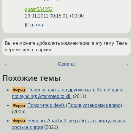
guest534252
29.01.2011 00:15:01 +00:00
Ссылка
Вы не можете добавлять комментарии в эту тему. Тема
перемещена в архив.
←
General
→
Похожие темы
Перенос винта на другую мать Kernel panic -
Форум
not syncing: Attempted to kill
(2011)
Помогите с devfs (После установки gentoo)
Форум
(2005)
Решено. Apache2, не работают виртуальные
Форум
хосты в chroot
(2021)