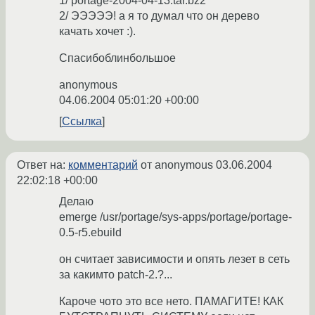
1/ portage-2004-04-13.tar.bz2
2/ ЭЭЭЭЭ! а я то думал что он дерево
качать хочет :).
Спасибоблинбольшое
anonymous
04.06.2004 05:01:20 +00:00
Ссылка
Ответ на:
комментарий
от anonymous
03.06.2004
22:02:18 +00:00
Делаю
emerge /usr/portage/sys-apps/portage/portage-
0.5-r5.ebuild
он считает зависимости и опять лезет в сеть
за какимто patch-2.?...
Кароче чото это все нето. ПАМАГИТЕ! КАК