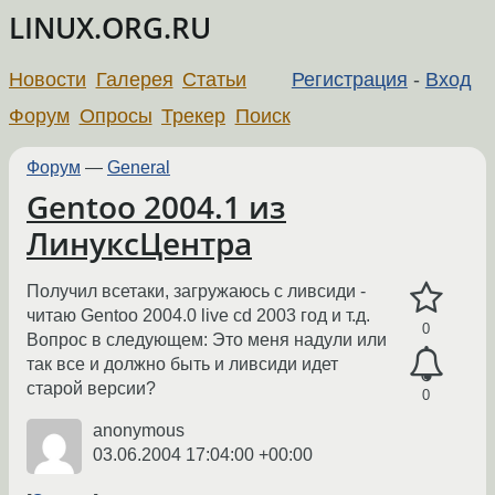
LINUX.ORG.RU
Новости
Галерея
Статьи
Регистрация
-
Вход
Форум
Опросы
Трекер
Поиск
Форум
—
General
Gentoo 2004.1 из
ЛинуксЦентра
Получил всетаки, загружаюсь с ливсиди -
читаю Gentoo 2004.0 live cd 2003 год и т.д.
0
Вопрос в следующем: Это меня надули или
так все и должно быть и ливсиди идет
старой версии?
0
anonymous
03.06.2004 17:04:00 +00:00