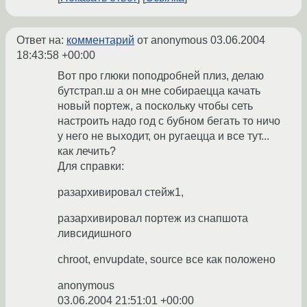
Ответ на:
комментарий
от anonymous
03.06.2004
18:43:58 +00:00
Вот про глюки поподробней плиз, делаю
бутстрап.ш а он мне собираецца качать
новый портеж, а поскольку чтобы сеть
настроить надо год с бубном бегать то ничо
у него не выходит, он ругаецца и все тут...
как лечить?
Для справки:
разархивировал стейж1,
разархивировал портеж из снапшота
ливсидишного
chroot, envupdate, source все как положено
anonymous
03.06.2004 21:51:01 +00:00