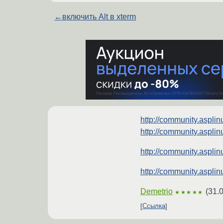
←
включить Alt в xterm
http://community.asplin
http://community.asplin
http://community.asplin
http://community.asplin
Demetrio
(
31.
★★★★★
Ссылка