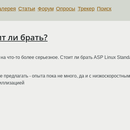
алерея
Статьи
Форум
Опросы
Трекер
Поиск
ит ли брать?
на что-то более серьезное. Стоит ли брать ASP Linux Stand
 не предлагать - опыта пока не много, да и с низкоскорост
риллизацией