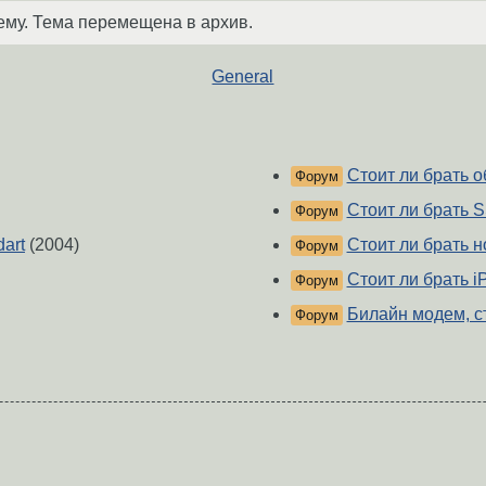
ему. Тема перемещена в архив.
General
Стоит ли брать о
Форум
Стоит ли брать 
Форум
dart
(2004)
Стоит ли брать н
Форум
Стоит ли брать i
Форум
Билайн модем, с
Форум