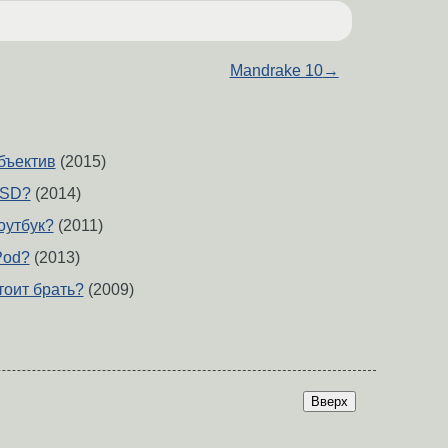
Mandrake 10
→
бъектив
(2015)
SSD?
(2014)
оутбук?
(2011)
Pod?
(2013)
тоит брать?
(2009)
Вверх