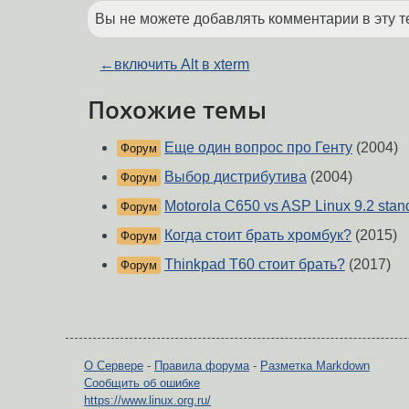
Вы не можете добавлять комментарии в эту т
←
включить Alt в xterm
Похожие темы
Еще один вопрос про Генту
(2004)
Форум
Выбор дистрибутива
(2004)
Форум
Motorola C650 vs ASP Linux 9.2 stan
Форум
Когда стоит брать хромбук?
(2015)
Форум
Thinkpad T60 стоит брать?
(2017)
Форум
О Сервере
-
Правила форума
-
Разметка Markdown
Сообщить об ошибке
https://www.linux.org.ru/