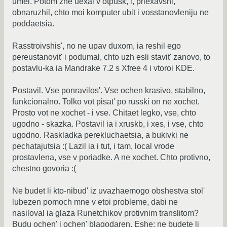
umel. Potom zhe uexal v otpusk, i, priexavshi,
obnaruzhil, chto moi komputer ubit i vosstanovleniju ne
poddaetsia.
Rasstroivshis', no ne upav duxom, ia reshil ego
pereustanovit' i podumal, chto uzh esli stavit' zanovo, to
postavlu-ka ia Mandrake 7.2 s Xfree 4 i vtoroi KDE.
Postavil. Vse ponravilos'. Vse ochen krasivo, stabilno,
funkcionalno. Tolko vot pisat' po russki on ne xochet.
Prosto vot ne xochet - i vse. Chitaet legko, vse, chto
ugodno - skazka. Postavil ia i xruskb, i xes, i vse, chto
ugodno. Raskladka perekluchaetsia, a bukivki ne
pechatajutsia :( Lazil ia i tut, i tam, local vrode
prostavlena, vse v poriadke. A ne xochet. Chto protivno,
chestno govoria :(
Ne budet li kto-nibud' iz uvazhaemogo obshestva stol'
lubezen pomoch mne v etoi probleme, dabi ne
nasiloval ia glaza Runetchikov protivnim translitom?
Budu ochen' i ochen' blagodaren. Eshe: ne budete li