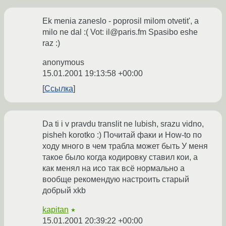
Ek menia zaneslo - poprosil milom otvetit', a
milo ne dal :( Vot: il@paris.fm Spasibo eshe
raz :)
anonymous
15.01.2001 19:13:58 +00:00
Ссылка
Da ti i v pravdu translit ne lubish, srazu vidno,
pisheh korotko :) Почитай факи и How-to по
ходу много в чем трабла может быть У меня
такое было когда кодировку ставил кои, а
как менял на исо так всё нормально а
вообще рекомендую настроить старый
добрый xkb
kapitan
★
15.01.2001 20:39:22 +00:00