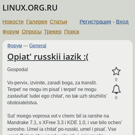
LINUX.ORG.RU
Новости
Галерея
Статьи
Регистрация
-
Вход
Форум
Опросы
Трекер
Поиск
Форум
—
General
Opiat' russkii iazik :(
Gospoda!
0
Vo-pervix, izvinite, zaradi boga, za translit.
Terpet' ne mogu im pisat' i terpet' ne mogu
zastavliat' ludei ego chitat', no tak uzh slozhilis'
0
obstoiatelstva.
Sut' moego voprosa vot v chem: bil ia ranshe na
Mandrake 7.1, s XFree 3.3 i KDE 1.0, i vse bilo ochen'
xorosho. Umel ia chitat' po-russki, umel i pisat'. Vse