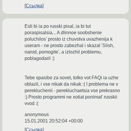
Ссылка
Esli bi ia po russki pisal, ia bi tut
poraspisalsia... A dlinnoe soobshenie
poluchilos' prosto iz chuvstva uvazhenija k
useram - ne prosto zabezhal i skazal 'Slish,
narod, pomogite', a izlozhil problemu,
poblagodaril :)
Tebe spasibo za sovet, tolko vot FAQi ia uzhe
oblazil, i vse nikak da nikak :( I problema ne v
perekluchenii - perekluchaetsia vse prekrasno
:) Prosto programmi ne xotiat ponimat' russkii
vvod :(
anonymous
15.01.2001 20:52:04 +00:00
Ссылка