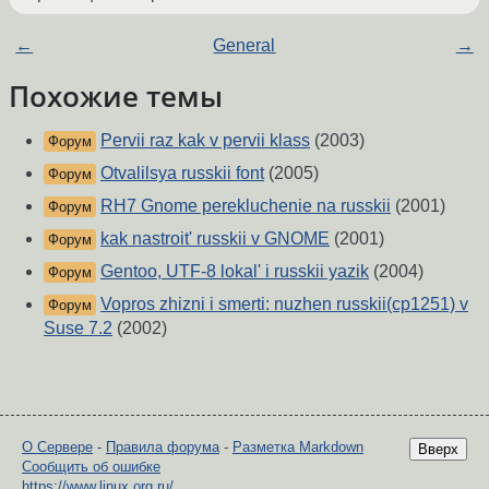
←
General
→
Похожие темы
Pervii raz kak v pervii klass
(2003)
Форум
Otvalilsya russkii font
(2005)
Форум
RH7 Gnome perekluchenie na russkii
(2001)
Форум
kak nastroit' russkii v GNOME
(2001)
Форум
Gentoo, UTF-8 lokal' i russkii yazik
(2004)
Форум
Vopros zhizni i smerti: nuzhen russkii(cp1251) v
Форум
Suse 7.2
(2002)
О Сервере
-
Правила форума
-
Разметка Markdown
Вверх
Сообщить об ошибке
https://www.linux.org.ru/