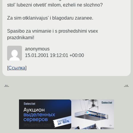
stol' lubezni otvetit' milom, ezheli ne slozhno?
Za sim otklanivajus' i blagodaru zaranee.
Spasibo za vnimanie i s proshedshimi vsex
prazdnikami!
anonymous
15.01.2001 19:12:01 +00:00
Ссылка
←
→