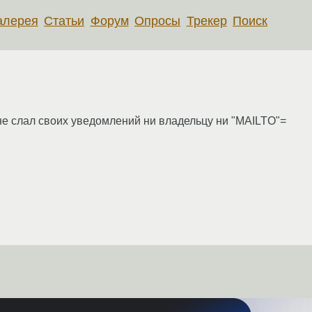
алерея
Статьи
Форум
Опросы
Трекер
Поиск
и не слал своих уведомлений ни владельцу ни "MAILTO"=