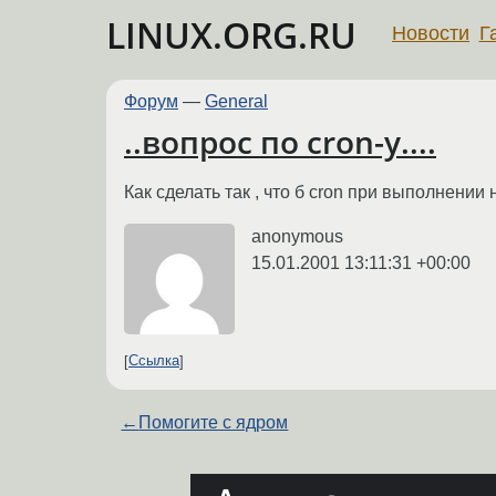
LINUX.ORG.RU
Новости
Г
Форум
—
General
..вопрос по cron-у....
Как сделать так , что б cron при выполнени
anonymous
15.01.2001 13:11:31 +00:00
Ссылка
←
Помогите с ядром