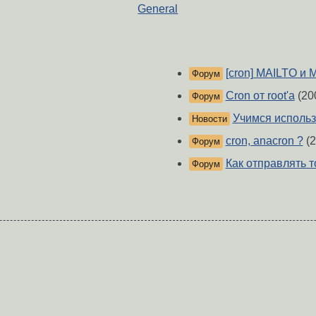
General
[cron] MAILTO и 
Форум
Cron от root'а
(20
Форум
Учимся использ
Новости
cron, anacron ?
(2
Форум
Как отправлять т
Форум