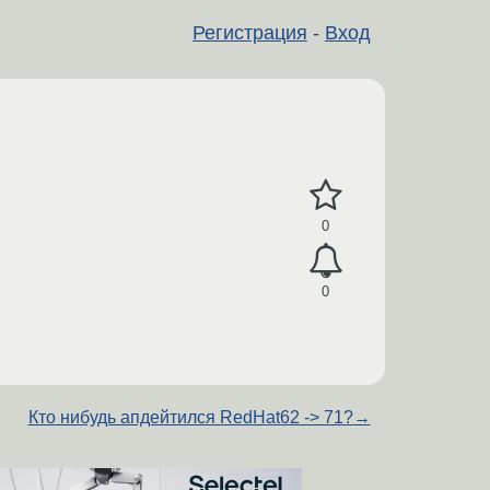
Регистрация
-
Вход
0
0
Кто нибудь апдейтился RedHat62 -> 71?
→