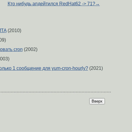
Кто нибудь апдейтился RedHat62 -> 71?
→
MTA
(2010)
09)
овать cron
(2002)
003)
олько 1 сообщение для yum-cron-hourly?
(2021)
Вверх