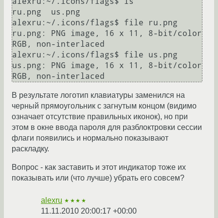
alexru:~/.icons/flags$ ls

ru.png  us.png

alexru:~/.icons/flags$ file ru.png 

ru.png: PNG image, 16 x 11, 8-bit/color 
RGB, non-interlaced

alexru:~/.icons/flags$ file us.png 

us.png: PNG image, 16 x 11, 8-bit/color 
В результате логотип клавиатуры заменился на
черный прямоугольник с загнутым концом (видимо
означает отсутствие правильных иконок), но при
этом в окне ввода пароля для разблоктровки сессии
флаги появились и нормально показывают
раскладку.
Вопрос - как заставить и этот индикатор тоже их
показывать или (что лучше) убрать его совсем?
alexru
★★★★
11.11.2010 20:00:17 +00:00