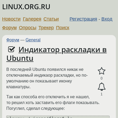
LINUX.ORG.RU
Новости
Галерея
Статьи
Регистрация
-
Вход
Форум
Опросы
Трекер
Поиск
Форум
—
General
Индикатор раскладки в
Ubuntu
В последней Ubuntu появился никак не
отключаемый индикаор раскладки, но по-
0
умолчанию он показывает иконку
клавиатуры.
1
Так как способа его отключить я не нашел,
то решил хоть заставить его флаги показывать.
Погуглил, сделал следующее: