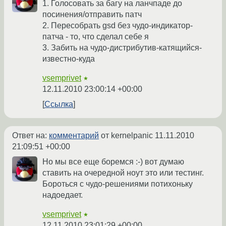
1. Голосовать за багу на ланчпаде до
посинения/отправить патч
2. Пересобрать gsd без чудо-индикатор-
патча - то, что сделал себе я
3. Забить на чудо-дистрибутив-катящийся-
известно-куда
vsemprivet
★
12.11.2010 23:00:14 +00:00
Ссылка
Ответ на:
комментарий
от kernelpanic
11.11.2010
21:09:51 +00:00
Но мы все еще боремся :-) вот думаю
ставить на очередной ноут это или тестинг.
Бороться с чудо-решениями потихоньку
надоедает.
vsemprivet
★
12.11.2010 23:01:29 +00:00