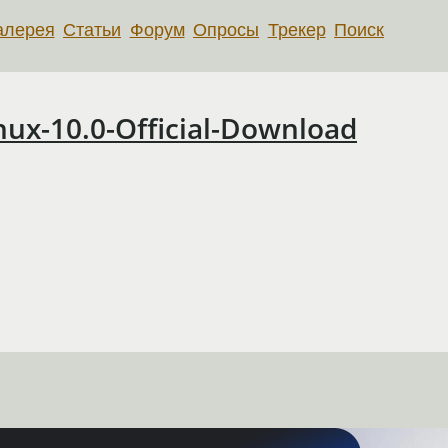
алерея
Статьи
Форум
Опросы
Трекер
Поиск
ux-10.0-Official-Download