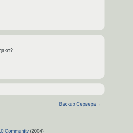
одают?
Backup Сервера
→
0.0 Community
(2004)