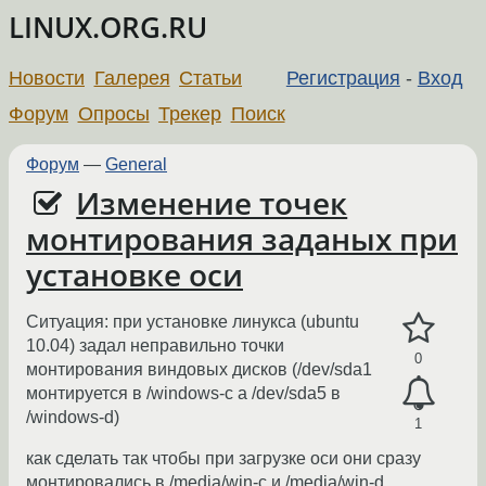
LINUX.ORG.RU
Новости
Галерея
Статьи
Регистрация
-
Вход
Форум
Опросы
Трекер
Поиск
Форум
—
General
Изменение точек
монтирования заданых при
установке оси
Ситуация: при установке линукса (ubuntu
10.04) задал неправильно точки
0
монтирования виндовых дисков (/dev/sda1
монтируется в /windows-c а /dev/sda5 в
/windows-d)
1
как сделать так чтобы при загрузке оси они сразу
монтировались в /media/win-c и /media/win-d